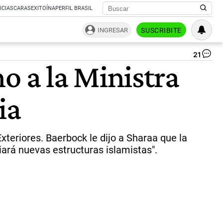
ICIAS
CARAS
EXITOÍNA
PERFIL BRASIL
INGRESAR
SUSCRIBITE
21
Je
no a la Ministra
No
Bar
y
ia
An
Ba
|
Ag
Af
xteriores. Baerbock le dijo a Sharaa que la
iará nuevas estructuras islamistas".