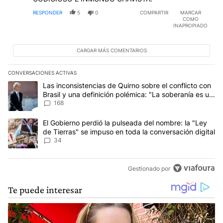
RESPONDER
5
0
COMPARTIR
MARCAR
COMO
INAPROPIADO
CARGAR MÁS COMENTARIOS
CONVERSACIONES ACTIVAS
Este listado muestra los artículos con más comentarios en los últim
Un artículo de tendencia con el título "Las inconsistencias de Qui
Las inconsistencias de Quirno sobre el conflicto con
Brasil y una definición polémica: "La soberanía es un
concepto antiguo"
168
Un artículo de tendencia con el título "El Gobierno perdió la puls
El Gobierno perdió la pulseada del nombre: la "Ley
de Tierras" se impuso en toda la conversación digital
34
Gestionado por