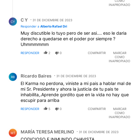
COMO
INAPROPIADO
Respuesta de C Y.
C Y
31 DE DICIEMBRE DE 2023
CY
Responder a
Alberto Rafael Dri
Muy discutible lo tuyo pero de ser asi.... eso le daria
derecho a quedarse en el poder por siempre ?
Uhmmmmmm
RESPONDER
2
0
COMPARTIR
MARCAR
COMO
INAPROPIADO
Comentario de Ricardo Baires.
Ricardo Baires
31 DE DICIEMBRE DE 2023
RB
El Karma no perdona, viniste a mi pais a hablar mal de
mi Sr. Presidente y ahora la justicia de tu pais te
inhabilita,.Aprende gordito que en la vida no hay que
escupir para arriba
RESPONDER
5
0
COMPARTIR
MARCAR
COMO
INAPROPIADO
Comentario de MARÍA TERESA MERLINO.
MARÍA TERESA MERLINO
31 DE DICIEMBRE DE 2023
MT
CODICIOSO E INMUNDO CHAVISTA.