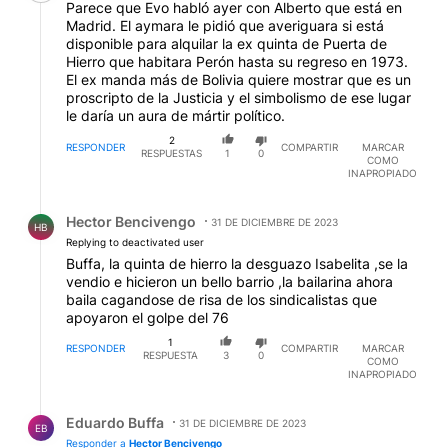
Parece que Evo habló ayer con Alberto que está en
Madrid. El aymara le pidió que averiguara si está
disponible para alquilar la ex quinta de Puerta de
Hierro que habitara Perón hasta su regreso en 1973.
El ex manda más de Bolivia quiere mostrar que es un
proscripto de la Justicia y el simbolismo de ese lugar
le daría un aura de mártir político.
2
RESPONDER
COMPARTIR
MARCAR
RESPUESTAS
1
0
COMO
INAPROPIADO
Respuesta de Hector Bencivengo.
Hector Bencivengo
31 DE DICIEMBRE DE 2023
HB
Replying to deactivated user
Buffa, la quinta de hierro la desguazo Isabelita ,se la
vendio e hicieron un bello barrio ,la bailarina ahora
baila cagandose de risa de los sindicalistas que
apoyaron el golpe del 76
1
RESPONDER
COMPARTIR
MARCAR
RESPUESTA
3
0
COMO
INAPROPIADO
Respuesta de Eduardo Buffa.
Eduardo Buffa
31 DE DICIEMBRE DE 2023
EB
Responder a
Hector Bencivengo