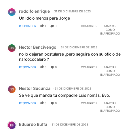
Comentario de rodolfo enrique.
rodolfo enrique
31 DE DICIEMBRE DE 2023
RE
Un Idolo menos para Jorge
RESPONDER
1
0
COMPARTIR
MARCAR
COMO
INAPROPIADO
Comentario de Hector Bencivengo.
Hector Bencivengo
31 DE DICIEMBRE DE 2023
HB
no lo dejaran postularse ,pero seguira con su oficio de
narcococalero ?
RESPONDER
3
0
COMPARTIR
MARCAR
COMO
INAPROPIADO
Comentario de Néstor Sucunza.
Néstor Sucunza
31 DE DICIEMBRE DE 2023
NS
Se ve que manda tu compadre Luis nomás, Evo.
RESPONDER
3
0
COMPARTIR
MARCAR
COMO
INAPROPIADO
Comentario de Eduardo Buffa.
Eduardo Buffa
31 DE DICIEMBRE DE 2023
EB