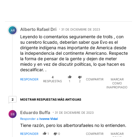
Comentario de Alberto Rafael Dri.
Alberto Rafael Dri
31 DE DICIEMBRE DE 2023
AR
Leyendo lo comentarios seguramente de trolls , con
su cerebro licuado, deberían saber que Evo es el
dirigente indígena mas importante de America desde
la independencia del continente Americano. Respecte
la forma de pensar de la gente y dejen de meter
miedo y en vez de discutir políticas, lo que hacen es
descalificar. .
4
RESPONDER
COMPARTIR
MARCAR
RESPUESTAS
1
2
COMO
INAPROPIADO
2 respuestas más antiguas
MOSTRAR RESPUESTAS MÁS ANTIGUAS
2
Respuesta de Eduardo Buffa.
Eduardo Buffa
31 DE DICIEMBRE DE 2023
EB
Responder a
Ivonne Vidal
Tiene razón, pero los albertorafaeles no lo entienden.
RESPONDER
1
0
COMPARTIR
MARCAR