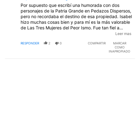
Por supuesto que escribí una humorada con dos
personajes de la Patria Grande en Pedazos Dispersos,
pero no recordaba el destino de esa propiedad. Isabel
hizo muchas cosas bien y para mí es la más valorable
de Las Tres Mujeres del Peor Ismo. Fue tan fiel a
Perón como Eva, peo no se gastó la guita del país en
Leer mas
pilchas y regalos, aguantó a los Montos y a los
RESPONDER
2
0
COMPARTIR
MARCAR
sindicalistas que prefirieron apoyar el golpe con
COMO
Massera antes de permitir una coalición salvadora, y
INAPROPIADO
se fue sin darle al almirante el gusto de quedarse con
el sello del peronismo. Alfonsín hizo muy bien en
restitutirle sus derechos como ex presidente y ella no
se olvidó de Balbín y Alfonsín cuando fallecieron.
Compararla con Cristina es indigno para Isabel que
nunca fue corrupta (le hicieron una causa por un
cheque de una Cruzada Solidaria, pero no
encontraron nada). Saludos.