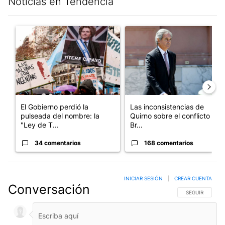
Noticias en Tendencia
Este listado muestra los artículos con más comentarios en los últim
Un artículo de tendencia con el título "El Gobierno perdió la pu
Un artículo de tendencia con e
El Gobierno perdió la
Las inconsistencias de
pulseada del nombre: la
Quirno sobre el conflicto con
"Ley de T...
Br...
34 comentarios
168 comentarios
INICIAR SESIÓN
|
CREAR CUENTA
Conversación
SIGA ESTA CO
SEGUIR