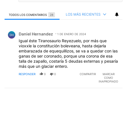
LOS MÁS RECIENTES
TODOS LOS COMENTARIOS
28
Todos los comentarios
Comentario de Daniel Hernandez.
Daniel Hernandez
1 DE ENERO DE 2024
DH
Igual éste Tiranosaurio Reyezuelo, por más que
vioxxle la constitución boleveana, hasta dejarla
embarazada de equequillizos, se va a quedar con las
ganas de ser coronado, porque una corona de esa
talla de zapallo, costaría 5 deudas externas y pesaría
más que un glaciar entero.
RESPONDER
0
0
COMPARTIR
MARCAR
COMO
INAPROPIADO