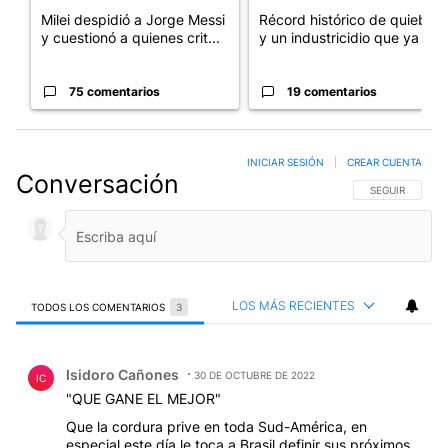
Milei despidió a Jorge Messi
Récord histórico de quiebras
y cuestionó a quienes crit...
y un industricidio que ya ...
75 comentarios
19 comentarios
INICIAR SESIÓN
|
CREAR CUENTA
Conversación
SIGA ESTA CO
SEGUIR
LOS MÁS RECIENTES
TODOS LOS COMENTARIOS
3
Todos los comentarios
Comentario de Isidoro Cañones.
Isidoro Cañones
30 DE OCTUBRE DE 2022
IC
"QUE GANE EL MEJOR"
Que la cordura prive en toda Sud-América, en
especial este día le toca a Brasil definir sus próximos