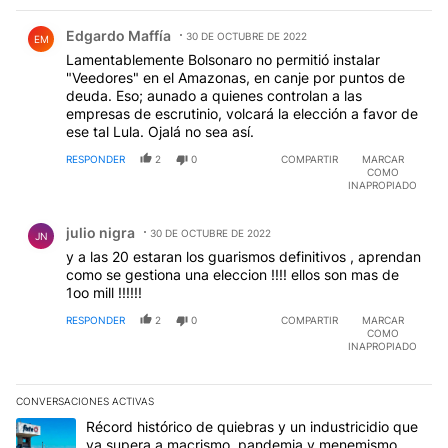
Comentario de Edgardo Maffía.
Edgardo Maffía
30 DE OCTUBRE DE 2022
EM
Lamentablemente Bolsonaro no permitió instalar
"Veedores" en el Amazonas, en canje por puntos de
deuda. Eso; aunado a quienes controlan a las
empresas de escrutinio, volcará la elección a favor de
ese tal Lula. Ojalá no sea así.
RESPONDER
2
0
COMPARTIR
MARCAR
COMO
INAPROPIADO
Comentario de julio nigra.
julio nigra
30 DE OCTUBRE DE 2022
JN
y a las 20 estaran los guarismos definitivos , aprendan
como se gestiona una eleccion !!!! ellos son mas de
1oo mill !!!!!!
RESPONDER
2
0
COMPARTIR
MARCAR
COMO
INAPROPIADO
CONVERSACIONES ACTIVAS
Este listado muestra los artículos con más comentarios en los últim
Un artículo de tendencia con el título "Récord histórico de quie
Récord histórico de quiebras y un industricidio que
ya supera a macrismo, pandemia y menemismo