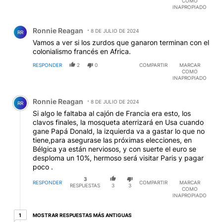
COMO
INAPROPIADO
Comentario de Ronnie Reagan.
Ronnie Reagan
8 DE JULIO DE 2024
RR
Vamos a ver si los zurdos que ganaron terminan con el
colonialismo francés en Africa.
RESPONDER
2
0
COMPARTIR
MARCAR
COMO
INAPROPIADO
Comentario de Ronnie Reagan.
Ronnie Reagan
8 DE JULIO DE 2024
RR
Si algo le faltaba al cajón de Francia era esto, los
clavos finales, la mosqueta aterrizará en Usa cuando
gane Papá Donald, la izquierda va a gastar lo que no
tiene,para asegurase las próximas elecciones, en
Bélgica ya están nerviosos, y con suerte el euro se
desploma un 10%, hermoso será visitar Paris y pagar
poco .
3
RESPONDER
COMPARTIR
MARCAR
RESPUESTAS
3
3
COMO
INAPROPIADO
1 respuesta más antiguas
MOSTRAR RESPUESTAS MÁS ANTIGUAS
1