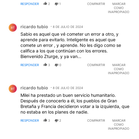
RESPONDER
2
1
COMPARTIR
MARCAR
COMO
INAPROPIADO
Comentario de ricardo tubio.
ricardo tubio
8 DE JULIO DE 2024
RT
Sabio es aquel que vé cometer un error a otro, y
aprende para evitarlo. Inteligente es aquel que
comete un error , y aprende. No les digo como se
califica a los que continúan con los errores.
Bienvenido Zturge, y ya van...
RESPONDER
3
0
COMPARTIR
MARCAR
COMO
INAPROPIADO
Comentario de ricardo tubio.
ricardo tubio
8 DE JULIO DE 2024
RT
Milei ha prestado un buen servicio humanitario.
Después de conocerlo a él, los pueblos de Gran
Bretaña y Francia decidieron votar a la izquierda, que
no estaba en los planes de nadie.
RESPONDER
3
2
COMPARTIR
MARCAR
COMO
INAPROPIADO
Comentario de Federico Rivarola.