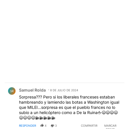
Comentario de Samuel Rolda.
Samuel Rolda
8 DE JULIO DE 2024
SR
Sorpresa??? Pero si los liberales franceses estaban
hambreando y lamiendo las botas a Washington igual
que MILEI...sorpresa es que el pueblo frances no lo
subio a un helicóptero como a De la Ruina🖕😄😄😄😄
😄😄😄😄🚁🚁🚁🚁🚁
RESPONDER
4
3
COMPARTIR
MARCAR