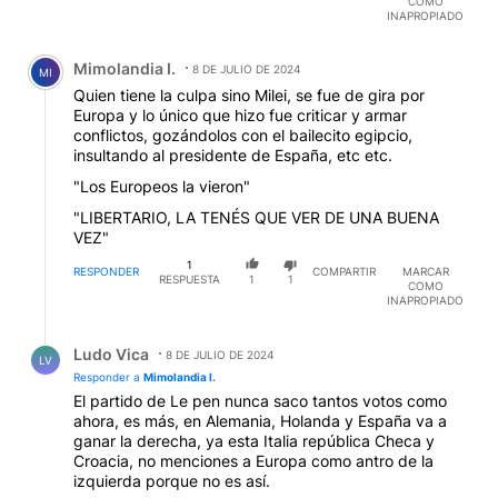
COMO
INAPROPIADO
Comentario de Mimolandia I..
Mimolandia I.
8 DE JULIO DE 2024
MI
Quien tiene la culpa sino Milei, se fue de gira por
Europa y lo único que hizo fue criticar y armar
conflictos, gozándolos con el bailecito egipcio,
insultando al presidente de España, etc etc.
"Los Europeos la vieron"
"LIBERTARIO, LA TENÉS QUE VER DE UNA BUENA
VEZ"
1
RESPONDER
COMPARTIR
MARCAR
RESPUESTA
1
1
COMO
INAPROPIADO
Respuesta de Ludo Vica.
Ludo Vica
8 DE JULIO DE 2024
LV
Responder a
Mimolandia I.
El partido de Le pen nunca saco tantos votos como
ahora, es más, en Alemania, Holanda y España va a
ganar la derecha, ya esta Italia república Checa y
Croacia, no menciones a Europa como antro de la
izquierda porque no es así.