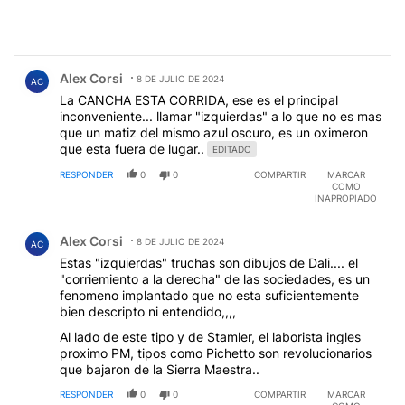
Comentario de Alex Corsi.
Alex Corsi
8 DE JULIO DE 2024
AC
La CANCHA ESTA CORRIDA, ese es el principal
inconveniente... llamar "izquierdas" a lo que no es mas
que un matiz del mismo azul oscuro, es un oximeron
que esta fuera de lugar..
EDITADO
RESPONDER
0
0
COMPARTIR
MARCAR
COMO
INAPROPIADO
Comentario de Alex Corsi.
Alex Corsi
8 DE JULIO DE 2024
AC
Estas "izquierdas" truchas son dibujos de Dali.... el
"corriemiento a la derecha" de las sociedades, es un
fenomeno implantado que no esta suficientemente
bien descripto ni entendido,,,,
Al lado de este tipo y de Stamler, el laborista ingles
proximo PM, tipos como Pichetto son revolucionarios
que bajaron de la Sierra Maestra..
RESPONDER
0
0
COMPARTIR
MARCAR