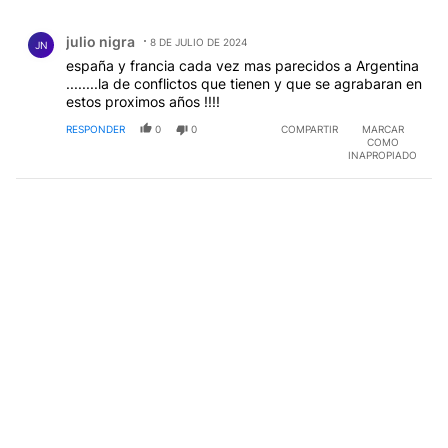
Todos los comentarios
Comentario de julio nigra.
julio nigra
8 DE JULIO DE 2024
JN
españa y francia cada vez mas parecidos a Argentina
........la de conflictos que tienen y que se agrabaran en
estos proximos años !!!!
RESPONDER
0
0
COMPARTIR
MARCAR
COMO
INAPROPIADO