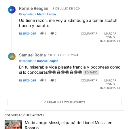
Respuesta de Ronnie Reagan.
Ronnie Reagan
8 DE JULIO DE 2024
RR
Responder a
Martin Lerma
Ud tiene razón, me voy a Edimburgo a tomar scotch
bueno y barato.
RESPONDER
1
0
COMPARTIR
MARCAR
COMO
INAPROPIADO
Respuesta de Samuel Rolda.
Samuel Rolda
8 DE JULIO DE 2024
SR
Responder a
Ronnie Reagan
En tu miserable vida pisaste francia y boconeas como
si lo conocieras😄😄😄😄😄😄😄😄
EDITADO
RESPONDER
1
2
COMPARTIR
MARCAR
COMO
INAPROPIADO
CARGAR MÁS COMENTARIOS
CONVERSACIONES ACTIVAS
Este listado muestra los artículos con más comentarios en los últim
Un artículo de tendencia con el título "Murió Jorge Messi, el papá
Murió Jorge Messi, el papá de Lionel Messi, en
Rosario