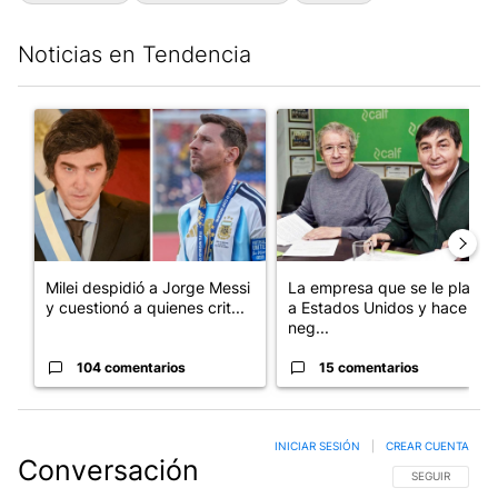
Noticias en Tendencia
Este listado muestra los artículos con más comentarios en los últim
Un artículo de tendencia con el título "Milei despidió a Jorge 
Un artículo de tendencia con 
Milei despidió a Jorge Messi
La empresa que se le plantó
y cuestionó a quienes crit...
a Estados Unidos y hace
neg...
104 comentarios
15 comentarios
INICIAR SESIÓN
|
CREAR CUENTA
Conversación
SIGA ESTA CO
SEGUIR