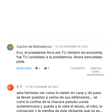
Comentario de Cacho de Mataderos.
Cacho de Mataderos
27 DE DICIEMBRE DE 2024
CD
Evo, el presidente Arce era TU ministro de economía,
fue TU candidato a la presidencia. Ahora bancatelas
piola.
RESPONDER
4
0
COMPARTIR
MARCAR
COMO
INAPROPIADO
Comentario de C Y.
C Y
27 DE DICIEMBRE DE 2024
CY
sera hermoso ver como lo meten en cana y de paso
se lleven puestos a varios de sus defensores... se
corre la cortina de la chacara pseudo-zurda
sudamericana y queda a la vista el abuso, el robo, la
corrupcion y la mentira de este dirigente que no es