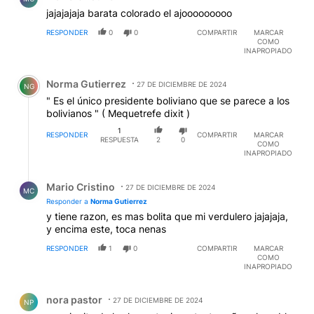
jajajajaja barata colorado el ajooooooooo
RESPONDER
0
0
COMPARTIR
MARCAR
COMO
INAPROPIADO
Comentario de Norma Gutierrez.
Norma Gutierrez
27 DE DICIEMBRE DE 2024
NG
" Es el único presidente boliviano que se parece a los
bolivianos " ( Mequetrefe dixit )
1
RESPONDER
COMPARTIR
MARCAR
RESPUESTA
2
0
COMO
INAPROPIADO
Respuesta de Mario Cristino.
Mario Cristino
27 DE DICIEMBRE DE 2024
MC
Responder a
Norma Gutierrez
y tiene razon, es mas bolita que mi verdulero jajajaja,
y encima este, toca nenas
RESPONDER
1
0
COMPARTIR
MARCAR
COMO
INAPROPIADO
Comentario de nora pastor.
nora pastor
27 DE DICIEMBRE DE 2024
NP