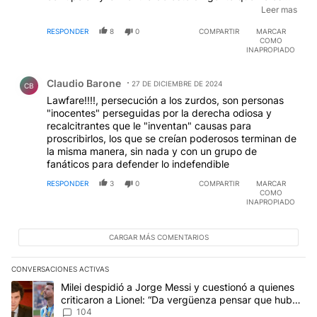
distinto a los k, alberto, kici, lula, maduro, los castro y
Leer mas
varios delicuentes mas de la zona
EDITADO
RESPONDER
8
0
COMPARTIR
MARCAR
COMO
INAPROPIADO
Comentario de Claudio Barone.
Claudio Barone
27 DE DICIEMBRE DE 2024
CB
Lawfare!!!!, persecución a los zurdos, son personas
"inocentes" perseguidas por la derecha odiosa y
recalcitrantes que le "inventan" causas para
proscribirlos, los que se creían poderosos terminan de
la misma manera, sin nada y con un grupo de
fanáticos para defender lo indefendible
RESPONDER
3
0
COMPARTIR
MARCAR
COMO
INAPROPIADO
CARGAR MÁS COMENTARIOS
CONVERSACIONES ACTIVAS
Este listado muestra los artículos con más comentarios en los últim
Un artículo de tendencia con el título "Milei despidió a Jorge Mes
Milei despidió a Jorge Messi y cuestionó a quienes
criticaron a Lionel: “Da vergüenza pensar que hubo
anti-Messi”
104