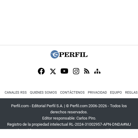
CANALES RSS
QUIENES SOMOS
CONTÁCTENOS
PRIVACIDAD
EQUIPO
REGLAS
Perfil.com - Editorial Perfil S.A.
| © Perfil.com 2006-2026 - Todos los
derechos reservados.
Editor responsable: Carlos Piro.
Registro de la propiedad intelectual RL-2024-31002957-APN-DNDA#MJ
Dirección:
California 2715
,
C1289ABI
,
CABA, Argentina
| Teléfono:
+54 9 11
3453 4567
| E-mail:
atencion@perfil.com