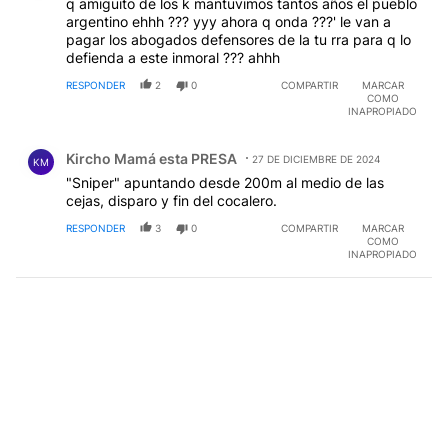
q amiguito de los k mantuvimos tantos años el pueblo
argentino ehhh ??? yyy ahora q onda ???' le van a
pagar los abogados defensores de la tu rra para q lo
defienda a este inmoral ??? ahhh
RESPONDER
2
0
COMPARTIR
MARCAR
COMO
INAPROPIADO
Comentario de Kircho Mamá esta PRESA.
Kircho Mamá esta PRESA
27 DE DICIEMBRE DE 2024
KM
"Sniper" apuntando desde 200m al medio de las
cejas, disparo y fin del cocalero.
RESPONDER
3
0
COMPARTIR
MARCAR
COMO
INAPROPIADO