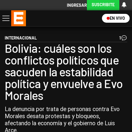
SUSCRIBITE
INGRESAR
EN VIVO
Economía
Política
Internacional
Actualidad
Descargá la App
INTERNACIONAL
1
Bolivia: cuáles son los
conflictos políticos que
sacuden la estabilidad
política y envuelve a Evo
Morales
La denuncia por trata de personas contra Evo
Morales desata protestas y bloqueos,
afectando la economía y el gobierno de Luis
Arce.