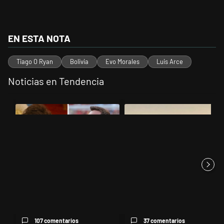
EN ESTA NOTA
Tiago O Ryan
Bolivia
Evo Morales
Luis Arce
Noticias en Tendencia
Este listado muestra los artículos con más comentarios en los últimos 
Un artículo de tendencia con el título "Milei despidió a Jorge Messi
Un artículo de tendencia con el
Milei despidió a Jorge Messi y
Récord histórico de quiebras y
cuestionó a quienes crit...
un industricidio que ya ...
107 comentarios
37 comentarios