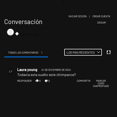
INICIAR SESIÓN
|
CREAR CUENTA
Conversación
SIGA ESTA CONV
SEGUIR
LOS MÁS RECIENTES
TODOS LOS COMENTARIOS
1
Todos los comentarios
Comentario de Laura young.
Laura young
24 DE DICIEMBRE DE 2024
LY
Todavia esta suelto este chimpance?
RESPONDER
0
0
COMPARTIR
MARCAR
COMO
INAPROPIADO