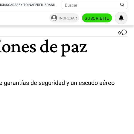
ICIAS
CARAS
EXITOÍNA
PERFIL BRASIL
INGRESAR
SUSCRIBITE
9
Em
iones de paz
Ma
pre
de
Fr
|
AF
ne garantías de seguridad y un escudo aéreo