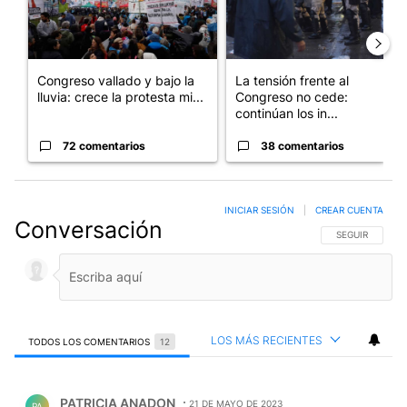
Congreso vallado y bajo la
La tensión frente al
lluvia: crece la protesta mi...
Congreso no cede:
continúan los in...
72 comentarios
38 comentarios
INICIAR SESIÓN
|
CREAR CUENTA
Conversación
SIGA ESTA CO
SEGUIR
LOS MÁS RECIENTES
TODOS LOS COMENTARIOS
12
Todos los comentarios
Comentario de PATRICIA ANADON.
PATRICIA ANADON
21 DE MAYO DE 2023
PA