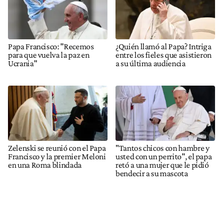
Papa Francisco: "Recemos
¿Quién llamó al Papa? Intriga
para que vuelva la paz en
entre los fieles que asistieron
Ucrania"
a su última audiencia
Zelenski se reunió con el Papa
"Tantos chicos con hambre y
Francisco y la premier Meloni
usted con un perrito", el papa
en una Roma blindada
retó a una mujer que le pidió
bendecir a su mascota