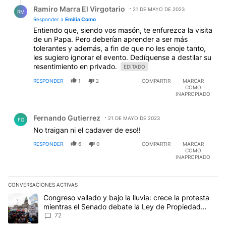
Respuesta de Ramiro Marra El Virgotario.
Ramiro Marra El Virgotario
21 DE MAYO DE 2023
RM
Responder a
Emilia Como
Entiendo que, siendo vos masón, te enfurezca la visita
de un Papa. Pero deberían aprender a ser más
tolerantes y además, a fin de que no les enoje tanto,
les sugiero ignorar el evento. Dedíquense a destilar su
resentimiento en privado.
EDITADO
RESPONDER
1
2
COMPARTIR
MARCAR
COMO
INAPROPIADO
Comentario de Fernando Gutierrez.
Fernando Gutierrez
21 DE MAYO DE 2023
FG
No traigan ni el cadaver de eso!!
RESPONDER
6
0
COMPARTIR
MARCAR
COMO
INAPROPIADO
CONVERSACIONES ACTIVAS
Este listado muestra los artículos con más comentarios en los últim
Un artículo de tendencia con el título "Congreso vallado y bajo la
Congreso vallado y bajo la lluvia: crece la protesta
mientras el Senado debate la Ley de Propiedad
Privada
72