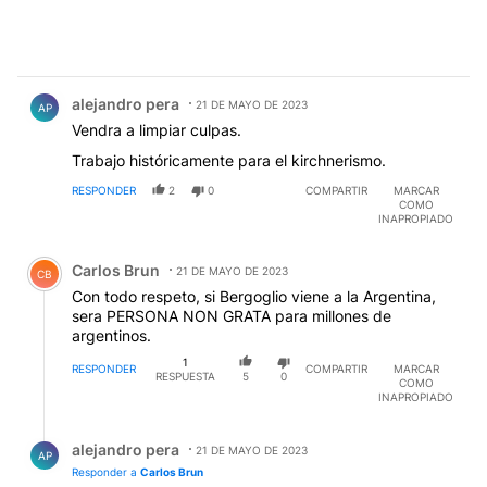
Comentario de alejandro pera.
alejandro pera
21 DE MAYO DE 2023
AP
Vendra a limpiar culpas.
Trabajo históricamente para el kirchnerismo.
RESPONDER
2
0
COMPARTIR
MARCAR
COMO
INAPROPIADO
Comentario de Carlos Brun.
Carlos Brun
21 DE MAYO DE 2023
CB
Con todo respeto, si Bergoglio viene a la Argentina,
sera PERSONA NON GRATA para millones de
argentinos.
1
RESPONDER
COMPARTIR
MARCAR
RESPUESTA
5
0
COMO
INAPROPIADO
Respuesta de alejandro pera.
alejandro pera
21 DE MAYO DE 2023
AP
Responder a
Carlos Brun