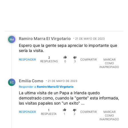
Comentario de Ramiro Marra El Virgotario.
Ramiro Marra El Virgotario
21 DE MAYO DE 2023
RM
Espero que la gente sepa apreciar lo importante que
sería la visita.
2
RESPONDER
COMPARTIR
MARCAR
RESPUESTAS
0
3
COMO
INAPROPIADO
Respuesta de Emilia Como.
Emilia Como
21 DE MAYO DE 2023
EC
Responder a
Ramiro Marra El Virgotario
La ultima visita de un Papa a Irlanda quedo
demostrado como, cuando la "gente" esta informada,
las visitas papales son "un exito" ...
1
RESPONDER
COMPARTIR
MARCAR
RESPUESTA
1
2
COMO
INAPROPIADO