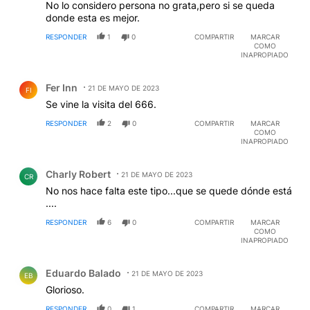
No lo considero persona no grata,pero si se queda
donde esta es mejor.
RESPONDER
1
0
COMPARTIR
MARCAR
COMO
INAPROPIADO
Comentario de Fer Inn.
Fer Inn
21 DE MAYO DE 2023
FI
Se vine la visita del 666.
RESPONDER
2
0
COMPARTIR
MARCAR
COMO
INAPROPIADO
Comentario de Charly Robert.
Charly Robert
21 DE MAYO DE 2023
CR
No nos hace falta este tipo...que se quede dónde está
....
RESPONDER
6
0
COMPARTIR
MARCAR
COMO
INAPROPIADO
Comentario de Eduardo Balado.
Eduardo Balado
21 DE MAYO DE 2023
EB
Glorioso.
RESPONDER
0
1
COMPARTIR
MARCAR