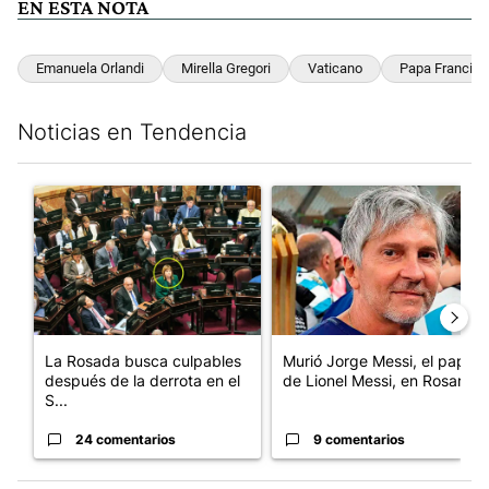
EN ESTA NOTA
Emanuela Orlandi
Mirella Gregori
Vaticano
Papa Francisc
Noticias en Tendencia
Este listado muestra los artículos con más comentarios en los últim
Un artículo de tendencia con el título "La Rosada busca culpabl
Un artículo de tendencia con e
La Rosada busca culpables
Murió Jorge Messi, el papá
después de la derrota en el
de Lionel Messi, en Rosario
S...
24 comentarios
9 comentarios