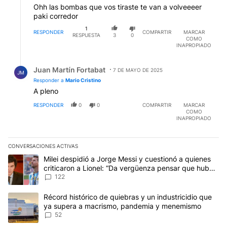
Ohh las bombas que vos tiraste te van a volveeeer
paki corredor
1
RESPONDER
COMPARTIR
MARCAR
RESPUESTA
3
0
COMO
INAPROPIADO
Respuesta de Juan Martín Fortabat.
Juan Martín Fortabat
7 DE MAYO DE 2025
JM
Responder a
Mario Cristino
A pleno
RESPONDER
0
0
COMPARTIR
MARCAR
COMO
INAPROPIADO
CONVERSACIONES ACTIVAS
Este listado muestra los artículos con más comentarios en los últim
Un artículo de tendencia con el título "Milei despidió a Jorge Mes
Milei despidió a Jorge Messi y cuestionó a quienes
criticaron a Lionel: “Da vergüenza pensar que hubo
anti-Messi”
122
Un artículo de tendencia con el título "Récord histórico de quie
Récord histórico de quiebras y un industricidio que
ya supera a macrismo, pandemia y menemismo
52