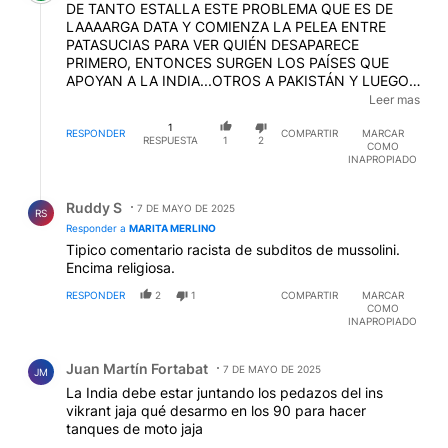
DE TANTO ESTALLA ESTE PROBLEMA QUE ES DE
LAAAARGA DATA Y COMIENZA LA PELEA ENTRE
PATASUCIAS PARA VER QUIÉN DESAPARECE
PRIMERO, ENTONCES SURGEN LOS PAÍSES QUE
APOYAN A LA INDIA...OTROS A PAKISTÁN Y LUEGO
CÉLULAS TERRORISTAS QUE ACTÚAN CONTRA
Leer mas
UNOS U OTROS. ¡QUÉ ANTIGÜEDAD ES LA FALTA DE
1
DIÁLOGO! Y EN EL TRAYECTO...MILLONES DE
RESPONDER
COMPARTIR
MARCAR
RESPUESTA
1
2
COMO
PERSONAS QUE SE VAN A RE---AR DE HAMBRE,
INAPROPIADO
PESTE Y MUERTE. AGOTAN...AHHH PERO MEDITAN,
TIENEN DIOSES ANCESTRALES QUE REVERENCIA
Respuesta de Ruddy S.
TODO EL MUNDO, GRANDES PERSONAJES VAN A
Ruddy S
7 DE MAYO DE 2025
RS
ENCERRARSE EN UN ASHRAM, COMIENDO TRES
Responder a
MARITA MERLINO
GRANOS DE ARROZ DURANTE UN MES PARA SALIR
Tipico comentario racista de subditos de mussolini.
PURIFICADOS...¡LA TIERRA DE SAI BABA! Y OTRAS
Encima religiosa.
COSAS QUE HUELGA ENUMERAR.
ANDÁAAAAAAAAAAA ¡TODO EL MUNDO EN EL
RESPONDER
2
1
COMPARTIR
MARCAR
COMO
CUENTO! LÉASE BUSINESS.
INAPROPIADO
Comentario de Juan Martín Fortabat.
Juan Martín Fortabat
7 DE MAYO DE 2025
JM
La India debe estar juntando los pedazos del ins
vikrant jaja qué desarmo en los 90 para hacer
tanques de moto jaja