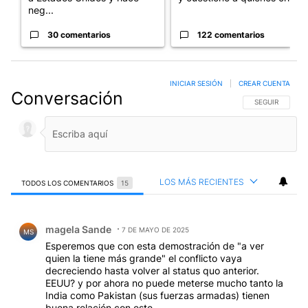
neg...
30 comentarios
122 comentarios
INICIAR SESIÓN
|
CREAR CUENTA
Conversación
SIGA ESTA CO
SEGUIR
LOS MÁS RECIENTES
TODOS LOS COMENTARIOS
15
Todos los comentarios
Comentario de magela Sande.
magela Sande
7 DE MAYO DE 2025
MS
Esperemos que con esta demostración de "a ver
quien la tiene más grande" el conflicto vaya
decreciendo hasta volver al status quo anterior.
EEUU? y por ahora no puede meterse mucho tanto la
India como Pakistan (sus fuerzas armadas) tienen
buena relación con este.