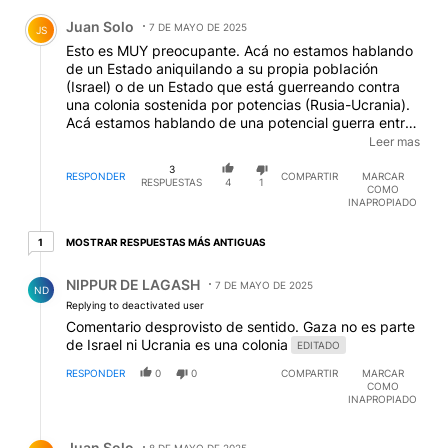
Comentario de Juan Solo.
Juan Solo
7 DE MAYO DE 2025
JS
Esto es MUY preocupante. Acá no estamos hablando
de un Estado aniquiIando a su propia pobIación
(Israel) o de un Estado que está guerreando contra
una colonia sostenida por potencias (Rusia-Ucrania).
Acá estamos hablando de una potencial guerra entre
dos estados reales, que además tienen poder nuclear.
Leer mas
EDITADO
3
RESPONDER
COMPARTIR
MARCAR
RESPUESTAS
4
1
COMO
INAPROPIADO
1 respuesta más antiguas
MOSTRAR RESPUESTAS MÁS ANTIGUAS
1
Respuesta de NIPPUR DE LAGASH.
NIPPUR DE LAGASH
7 DE MAYO DE 2025
ND
Replying to deactivated user
Comentario desprovisto de sentido. Gaza no es parte
de Israel ni Ucrania es una colonia
EDITADO
RESPONDER
0
0
COMPARTIR
MARCAR
COMO
INAPROPIADO
Respuesta de Juan Solo.
Juan Solo
8 DE MAYO DE 2025