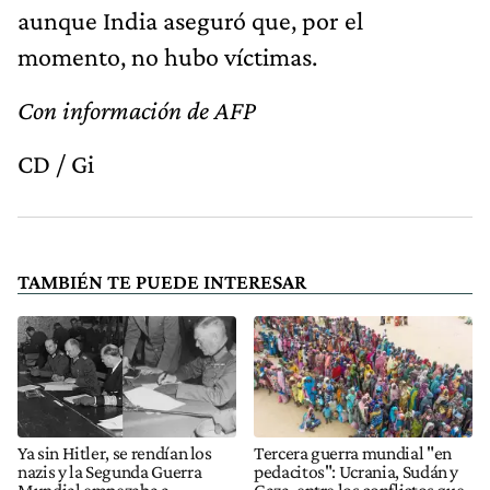
aunque India aseguró que, por el
momento, no hubo víctimas.
Con información de AFP
CD / Gi
TAMBIÉN TE PUEDE INTERESAR
Ya sin Hitler, se rendían los
Tercera guerra mundial "en
nazis y la Segunda Guerra
pedacitos": Ucrania, Sudán y
Mundial empezaba a
Gaza, entre los conflictos que