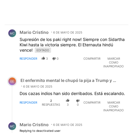
Comentario de Mario Cristino.
Mario Cristino
6 DE MAYO DE 2025
MC
Supresión de los paki right now! Siempre con Sidartha
Kiwi hasta la victoria siempre. El Eternauta hindú
vence!
EDITADO
RESPONDER
3
0
COMPARTIR
MARCAR
COMO
INAPROPIADO
Comentario de El enfermito mental le chupó la pija a Tru
El enfermito mental le chupó la pija a Trump y el zanaho
EE
6 DE MAYO DE 2025
Dos cazas indios han sido derribados. Está escalando.
2
RESPONDER
COMPARTIR
MARCAR
RESPUESTAS
3
0
COMO
INAPROPIADO
Respuesta de Mario Cristino.
Mario Cristino
6 DE MAYO DE 2025
MC
Replying to deactivated user