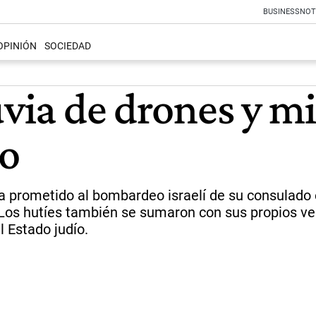
BUSINESS
NOT
OPINIÓN
SOCIEDAD
via de drones y mi
io
ía prometido al bombardeo israelí de su consulado
 Los hutíes también se sumaron con sus propios veh
l Estado judío.