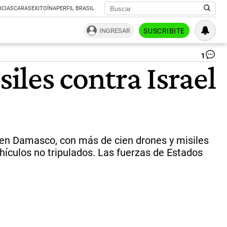
ICIAS
CARAS
EXITOÍNA
PERFIL BRASIL
INGRESAR
SUSCRIBITE
1
Bl
siles contra Israel
El
si
ant
isr
en
ac
so
Jer
 en Damasco, con más de cien drones y misiles
|
ículos no tripulados. Las fuerzas de Estados
na