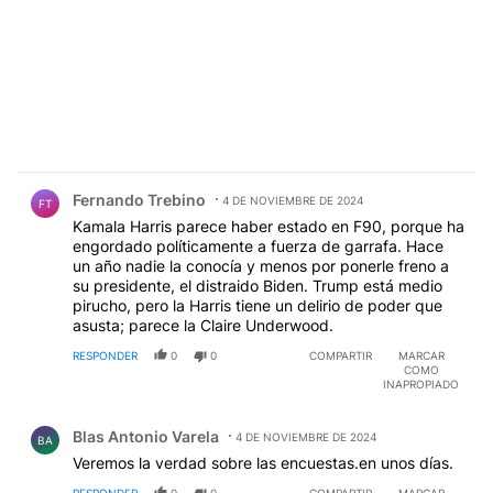
Comentario de Fernando Trebino.
Fernando Trebino
4 DE NOVIEMBRE DE 2024
FT
Kamala Harris parece haber estado en F90, porque ha
engordado políticamente a fuerza de garrafa. Hace
un año nadie la conocía y menos por ponerle freno a
su presidente, el distraido Biden. Trump está medio
pirucho, pero la Harris tiene un delirio de poder que
asusta; parece la Claire Underwood.
RESPONDER
0
0
COMPARTIR
MARCAR
COMO
INAPROPIADO
Comentario de Blas Antonio Varela.
Blas Antonio Varela
4 DE NOVIEMBRE DE 2024
BA
Veremos la verdad sobre las encuestas.en unos días.
RESPONDER
0
0
COMPARTIR
MARCAR