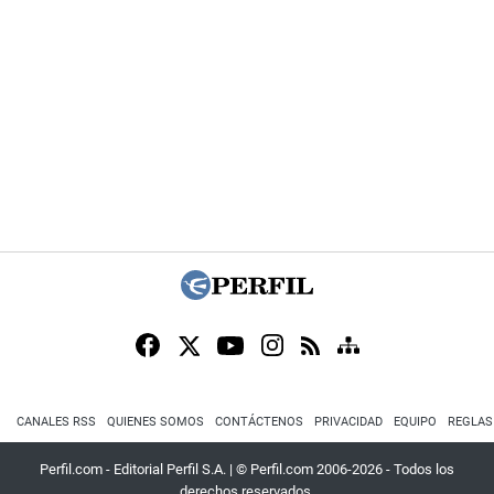
CANALES RSS
QUIENES SOMOS
CONTÁCTENOS
PRIVACIDAD
EQUIPO
REGLAS
Perfil.com - Editorial Perfil S.A.
| © Perfil.com 2006-2026 - Todos los
derechos reservados.