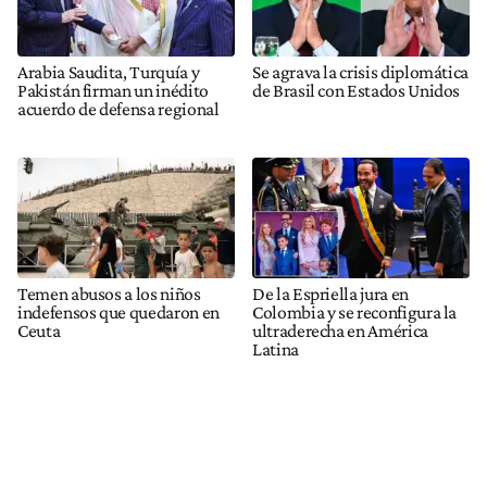
Arabia Saudita, Turquía y
Se agrava la crisis diplomática
Pakistán firman un inédito
de Brasil con Estados Unidos
acuerdo de defensa regional
Temen abusos a los niños
De la Espriella jura en
indefensos que quedaron en
Colombia y se reconfigura la
Ceuta
ultraderecha en América
Latina