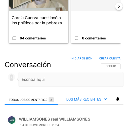
García Cuerva cuestionó a
los políticos por la pobreza
64 comentarios
6 comentarios
INICIAR SESIÓN
|
CREAR CUENTA
Conversación
SIGA ESTA CO
SEGUIR
LOS MÁS RECIENTES
TODOS LOS COMENTARIOS
3
Todos los comentarios
Comentario de WILLIAMSONES real WILLIAMSONES.
WILLIAMSONES real WILLIAMSONES
WR
4 DE NOVIEMBRE DE 2024