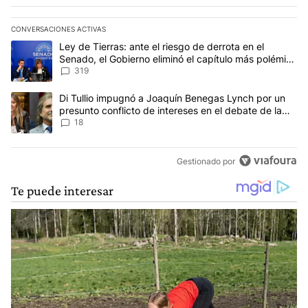
CONVERSACIONES ACTIVAS
Este listado muestra los artículos con más comentarios en los últim
Un artículo de tendencia con el título "Ley de Tierras: ante el ri
Ley de Tierras: ante el riesgo de derrota en el
Senado, el Gobierno eliminó el capítulo más polémico
del proyecto
319
Un artículo de tendencia con el título "Di Tullio impugnó a Joaqu
Di Tullio impugnó a Joaquín Benegas Lynch por un
presunto conflicto de intereses en el debate de la
Ley de Tierras
18
Gestionado por