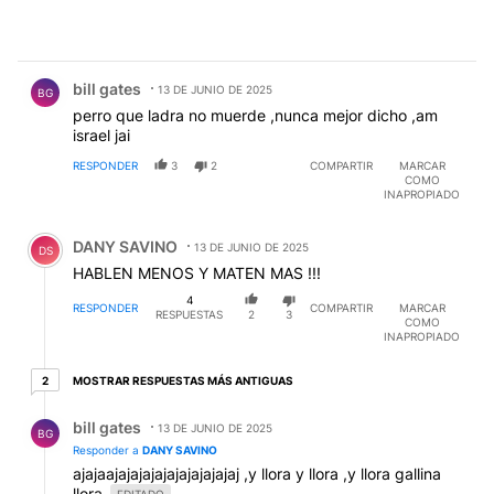
Comentario de bill gates.
bill gates
13 DE JUNIO DE 2025
BG
perro que ladra no muerde ,nunca mejor dicho ,am
israel jai
RESPONDER
3
2
COMPARTIR
MARCAR
COMO
INAPROPIADO
Comentario de DANY SAVINO.
DANY SAVINO
13 DE JUNIO DE 2025
DS
HABLEN MENOS Y MATEN MAS !!!
4
RESPONDER
COMPARTIR
MARCAR
RESPUESTAS
2
3
COMO
INAPROPIADO
2 respuestas más antiguas
MOSTRAR RESPUESTAS MÁS ANTIGUAS
2
Respuesta de bill gates.
bill gates
13 DE JUNIO DE 2025
BG
Responder a
DANY SAVINO
ajajaajajajajajajajajajajaj ,y llora y llora ,y llora gallina
llora