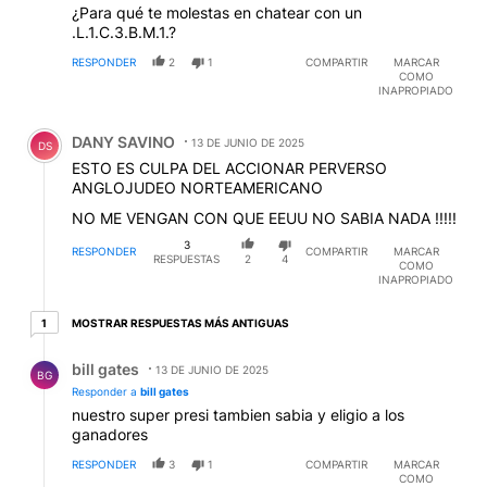
¿Para qué te molestas en chatear con un
.L.1.C.3.B.M.1.?
RESPONDER
2
1
COMPARTIR
MARCAR
COMO
INAPROPIADO
Comentario de DANY SAVINO.
DANY SAVINO
13 DE JUNIO DE 2025
DS
ESTO ES CULPA DEL ACCIONAR PERVERSO
ANGLOJUDEO NORTEAMERICANO
NO ME VENGAN CON QUE EEUU NO SABIA NADA !!!!!
3
RESPONDER
COMPARTIR
MARCAR
RESPUESTAS
2
4
COMO
INAPROPIADO
1 respuesta más antiguas
MOSTRAR RESPUESTAS MÁS ANTIGUAS
1
Respuesta de bill gates.
bill gates
13 DE JUNIO DE 2025
BG
Responder a
bill gates
nuestro super presi tambien sabia y eligio a los
ganadores
RESPONDER
3
1
COMPARTIR
MARCAR
COMO