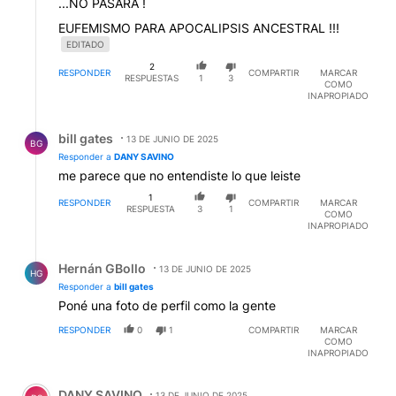
...NO PASARA !
EUFEMISMO PARA APOCALIPSIS ANCESTRAL !!!
EDITADO
2
RESPONDER
COMPARTIR
MARCAR
RESPUESTAS
1
3
COMO
INAPROPIADO
Respuesta de bill gates.
bill gates
13 DE JUNIO DE 2025
BG
Responder a
DANY SAVINO
me parece que no entendiste lo que leiste
1
RESPONDER
COMPARTIR
MARCAR
RESPUESTA
3
1
COMO
INAPROPIADO
Respuesta de Hernán GBollo.
Hernán GBollo
13 DE JUNIO DE 2025
HG
Responder a
bill gates
Poné una foto de perfil como la gente
RESPONDER
0
1
COMPARTIR
MARCAR
COMO
INAPROPIADO
Comentario de DANY SAVINO.
DANY SAVINO
13 DE JUNIO DE 2025