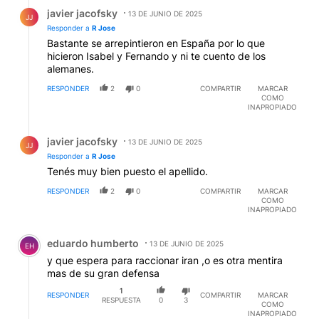
Respuesta de javier jacofsky.
javier jacofsky
13 DE JUNIO DE 2025
JJ
Responder a
R Jose
Bastante se arrepintieron en España por lo que
hicieron Isabel y Fernando y ni te cuento de los
alemanes.
RESPONDER
2
0
COMPARTIR
MARCAR
COMO
INAPROPIADO
Respuesta de javier jacofsky.
javier jacofsky
13 DE JUNIO DE 2025
JJ
Responder a
R Jose
Tenés muy bien puesto el apellido.
RESPONDER
2
0
COMPARTIR
MARCAR
COMO
INAPROPIADO
Comentario de eduardo humberto.
eduardo humberto
13 DE JUNIO DE 2025
EH
y que espera para raccionar iran ,o es otra mentira
mas de su gran defensa
1
RESPONDER
COMPARTIR
MARCAR
RESPUESTA
0
3
COMO
INAPROPIADO