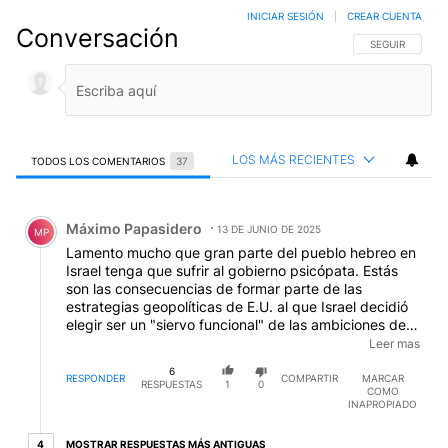
INICIAR SESIÓN
|
CREAR CUENTA
Conversación
SIGA ESTA CO
SEGUIR
LOS MÁS RECIENTES
TODOS LOS COMENTARIOS
37
Todos los comentarios
Comentario de Máximo Papasidero.
Máximo Papasidero
13 DE JUNIO DE 2025
MP
Lamento mucho que gran parte del pueblo hebreo en
Israel tenga que sufrir al gobierno psicópata. Estás
son las consecuencias de formar parte de las
estrategias geopolíticas de E.U. al que Israel decidió
elegir ser un "siervo funcional" de las ambiciones de
poder de E. U.....antes que ser el "siervo sufriente" de
Leer mas
Dios. El pueblo elegido para proclamar las buenas
6
nuevas del YO SOY. Lamentablemente su elección fue
RESPONDER
COMPARTIR
MARCAR
RESPUESTAS
1
0
COMO
la guerra y no la paz. "Israel pueblo duro de cerviz"
INAPROPIADO
cuántas veces quise Cubrirte con mis alas, como la
gallina cubre a sus pollitos, y no quisiste"...preferís la
4 respuestas más antiguas
MOSTRAR RESPUESTAS MÁS ANTIGUAS
4