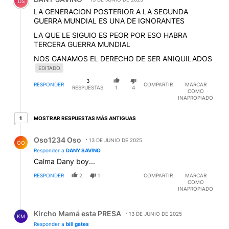
DS
LA GENERACION POSTERIOR A LA SEGUNDA
GUERRA MUNDIAL ES UNA DE IGNORANTES
LA QUE LE SIGUIO ES PEOR POR ESO HABRA
TERCERA GUERRA MUNDIAL
NOS GANAMOS EL DERECHO DE SER ANIQUILADOS
EDITADO
3
RESPONDER
COMPARTIR
MARCAR
RESPUESTAS
1
4
COMO
INAPROPIADO
1 respuesta más antiguas
MOSTRAR RESPUESTAS MÁS ANTIGUAS
1
Respuesta de Oso1234 Oso.
Oso1234 Oso
13 DE JUNIO DE 2025
OO
Responder a
DANY SAVINO
Calma Dany boy...
RESPONDER
2
1
COMPARTIR
MARCAR
COMO
INAPROPIADO
Respuesta de Kircho Mamá esta PRESA.
Kircho Mamá esta PRESA
13 DE JUNIO DE 2025
KM
Responder a
bill gates