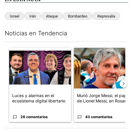
Israel
Irán
Ataque
Bombardeo
Represalia
Noticias en Tendencia
Este listado muestra los artículos con más comentarios en los últim
Un artículo de tendencia con el título "Luces y alarmas en el eco
Un artículo de tendencia con e
Luces y alarmas en el
Murió Jorge Messi, el papá
ecosistema digital libertario
de Lionel Messi, en Rosario
26 comentarios
43 comentarios