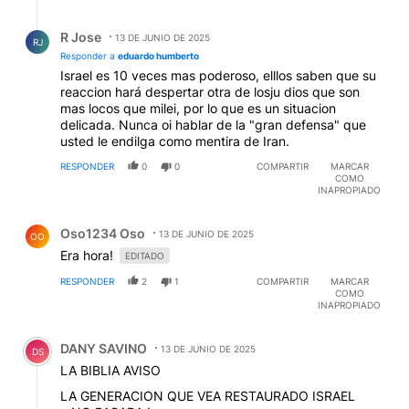
Respuesta de R Jose.
R Jose
13 DE JUNIO DE 2025
RJ
Responder a
eduardo humberto
Israel es 10 veces mas poderoso, elllos saben que su
reaccion hará despertar otra de losju dios que son
mas locos que milei, por lo que es un situacion
delicada. Nunca oi hablar de la "gran defensa" que
usted le endilga como mentira de Iran.
RESPONDER
0
0
COMPARTIR
MARCAR
COMO
INAPROPIADO
Comentario de Oso1234 Oso.
Oso1234 Oso
13 DE JUNIO DE 2025
OO
Era hora!
EDITADO
RESPONDER
2
1
COMPARTIR
MARCAR
COMO
INAPROPIADO
Comentario de DANY SAVINO.
DANY SAVINO
13 DE JUNIO DE 2025
DS
LA BIBLIA AVISO
LA GENERACION QUE VEA RESTAURADO ISRAEL