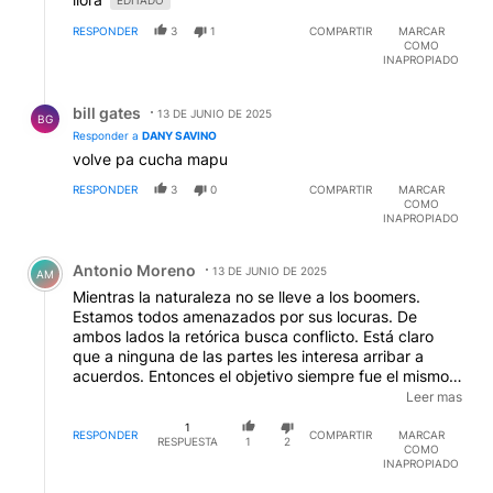
EDITADO
RESPONDER
3
1
COMPARTIR
MARCAR
COMO
INAPROPIADO
Respuesta de bill gates.
bill gates
13 DE JUNIO DE 2025
BG
Responder a
DANY SAVINO
volve pa cucha mapu
RESPONDER
3
0
COMPARTIR
MARCAR
COMO
INAPROPIADO
Comentario de Antonio Moreno.
Antonio Moreno
13 DE JUNIO DE 2025
AM
Mientras la naturaleza no se lleve a los boomers.
Estamos todos amenazados por sus locuras. De
ambos lados la retórica busca conflicto. Está claro
que a ninguna de las partes les interesa arribar a
acuerdos. Entonces el objetivo siempre fue el mismo.
Pasa en la vida y en los trabajos, cuando algo no se
Leer mas
quiere, se esconde y se ejecuta directamente la
1
traición. Estamos a merced de los peores
RESPONDER
COMPARTIR
MARCAR
RESPUESTA
1
2
COMO
especímenes humanos.
INAPROPIADO