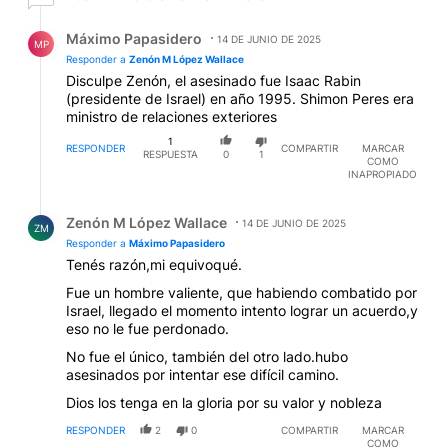
guerra, la venganza, la violencia. La sangre que
derramaste en el reino de David no sirvió para
Respuesta de Máximo Papasidero.
Máximo Papasidero
redimirte. La violencia se apoderó de tu espíritu y tus
14 DE JUNIO DE 2025
MP
genes sagrados se volvieron amargos como la hiel...
Responder a
Zenón M López Wallace
Disculpe Zenón, el asesinado fue Isaac Rabin
(presidente de Israel) en año 1995. Shimon Peres era
ministro de relaciones exteriores
1
RESPONDER
COMPARTIR
MARCAR
RESPUESTA
0
1
COMO
INAPROPIADO
Respuesta de Zenón M López Wallace.
Zenón M López Wallace
14 DE JUNIO DE 2025
ZM
Responder a
Máximo Papasidero
Tenés razón,mi equivoqué.
Fue un hombre valiente, que habiendo combatido por
Israel, llegado el momento intento lograr un acuerdo,y
eso no le fue perdonado.
No fue el único, también del otro lado.hubo
asesinados por intentar ese difícil camino.
Dios los tenga en la gloria por su valor y nobleza
RESPONDER
2
0
COMPARTIR
MARCAR
COMO