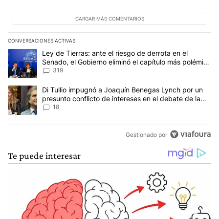
CARGAR MÁS COMENTARIOS
CONVERSACIONES ACTIVAS
Este listado muestra los artículos con más comentarios en los últim
Un artículo de tendencia con el título "Ley de Tierras: ante el ri
Ley de Tierras: ante el riesgo de derrota en el
Senado, el Gobierno eliminó el capítulo más polémico
del proyecto
319
Un artículo de tendencia con el título "Di Tullio impugnó a Joaqu
Di Tullio impugnó a Joaquín Benegas Lynch por un
presunto conflicto de intereses en el debate de la
Ley de Tierras
18
Gestionado por