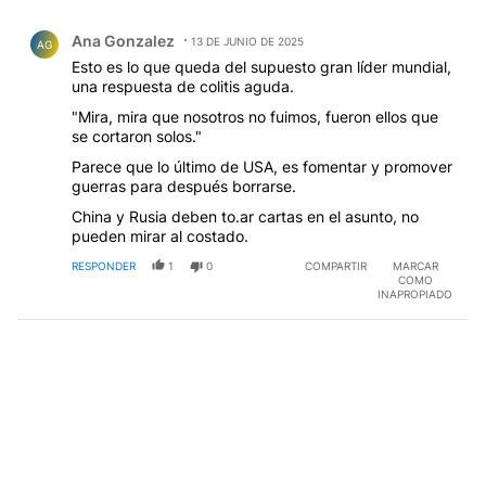
Todos los comentarios
Comentario de Ana Gonzalez.
Ana Gonzalez
13 DE JUNIO DE 2025
AG
Esto es lo que queda del supuesto gran líder mundial,
una respuesta de colitis aguda.
"Mira, mira que nosotros no fuimos, fueron ellos que
se cortaron solos."
Parece que lo último de USA, es fomentar y promover
guerras para después borrarse.
China y Rusia deben to.ar cartas en el asunto, no
pueden mirar al costado.
RESPONDER
1
0
COMPARTIR
MARCAR
COMO
INAPROPIADO