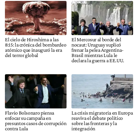
El cielo de Hiroshima a las
El Mercosur al borde del
8:15: la crónica del bombardeo
nocaut: Uruguay suplicó
atómico que inauguró la era
frenar la pelea Argentina-
del terror global
Brasil mientras Lula le
declara la guerra a EE.UU.
Flavio Bolsonaro piensa
La crisis migratoria en Europa
enfocar su campaña en
reaviva el debate político
presuntos casos de corrupción
sobre las fronteras y la
contra Lula
integración