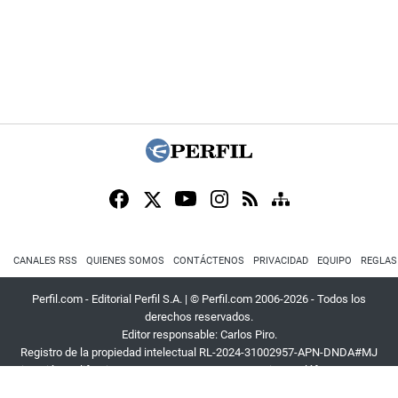
CANALES RSS
QUIENES SOMOS
CONTÁCTENOS
PRIVACIDAD
EQUIPO
REGLAS
Perfil.com - Editorial Perfil S.A.
| © Perfil.com 2006-2026 - Todos los
derechos reservados.
Editor responsable: Carlos Piro.
Registro de la propiedad intelectual RL-2024-31002957-APN-DNDA#MJ
Dirección:
California 2715
,
C1289ABI
,
CABA, Argentina
| Teléfono:
+54 9 11
3453 4567
| E-mail:
atencion@perfil.com