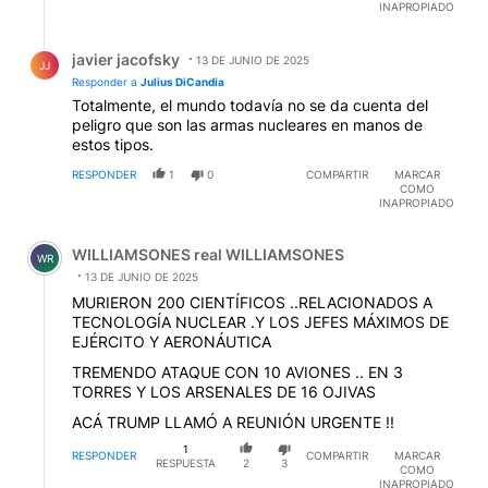
INAPROPIADO
Respuesta de javier jacofsky.
javier jacofsky
13 DE JUNIO DE 2025
JJ
Responder a
Julius DiCandia
Totalmente, el mundo todavía no se da cuenta del
peligro que son las armas nucleares en manos de
estos tipos.
RESPONDER
1
0
COMPARTIR
MARCAR
COMO
INAPROPIADO
Comentario de WILLIAMSONES real WILLIAMSONES.
WILLIAMSONES real WILLIAMSONES
WR
13 DE JUNIO DE 2025
MURIERON 200 CIENTÍFICOS ..RELACIONADOS A
TECNOLOGÍA NUCLEAR .Y LOS JEFES MÁXIMOS DE
EJÉRCITO Y AERONÁUTICA
TREMENDO ATAQUE CON 10 AVIONES .. EN 3
TORRES Y LOS ARSENALES DE 16 OJIVAS
ACÁ TRUMP LLAMÓ A REUNIÓN URGENTE !!
1
RESPONDER
COMPARTIR
MARCAR
RESPUESTA
2
3
COMO
INAPROPIADO