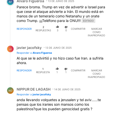
Alvaro Figueroa
13 DE JUNIO DE 2025
AF
Parece broma. Trump en vez de advertir a Israel para
que cese el ataque advierte a Irán. El mundo está en
manos de un temerario como Netanahu y un orate
como Trump. ¡¡¡Teléfono para la ONU!!!
EDITADO
2
RESPONDER
COMPARTIR
MARCAR
RESPUESTAS
3
0
COMO
INAPROPIADO
Respuesta de javier jacofsky.
javier jacofsky
13 DE JUNIO DE 2025
JJ
Responder a
Alvaro Figueroa
Al que se le advirtió y no hizo caso fue Iran. a sufrirla
ahora.
1
RESPONDER
COMPARTIR
MARCAR
RESPUESTA
1
1
COMO
INAPROPIADO
Respuesta de NIPPUR DE LAGASH.
NIPPUR DE LAGASH
14 DE JUNIO DE 2025
ND
Responder a
javier jacofsky
anda llevando volquetes a jerusalen y tel aviv......te
pensas que los iranies son mansos como los
palestinos?que los pueden genocidad gratis ?