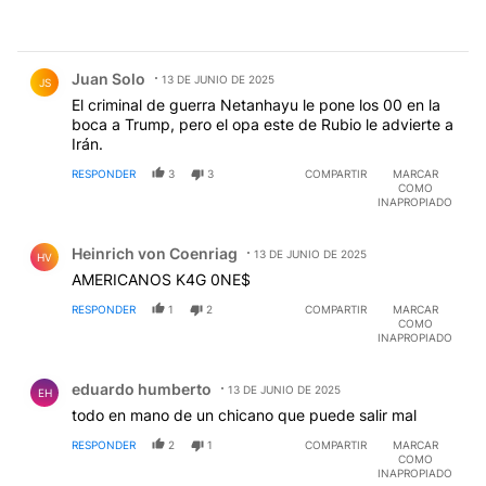
Comentario de Juan Solo.
Juan Solo
13 DE JUNIO DE 2025
JS
El criminal de guerra Netanhayu le pone los 00 en la
boca a Trump, pero el opa este de Rubio le advierte a
Irán.
RESPONDER
3
3
COMPARTIR
MARCAR
COMO
INAPROPIADO
Comentario de Heinrich von Coenriag.
Heinrich von Coenriag
13 DE JUNIO DE 2025
HV
AMERICANOS K4G 0NE$
RESPONDER
1
2
COMPARTIR
MARCAR
COMO
INAPROPIADO
Comentario de eduardo humberto.
eduardo humberto
13 DE JUNIO DE 2025
EH
todo en mano de un chicano que puede salir mal
RESPONDER
2
1
COMPARTIR
MARCAR
COMO
INAPROPIADO