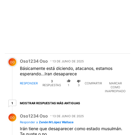
Comentario de Oso1234 Oso.
Oso1234 Oso
13 DE JUNIO DE 2025
OO
Básicamente está diciendo, atacanos, estamos
esperando...Iran desaparece
3
RESPONDER
COMPARTIR
MARCAR
RESPUESTAS
1
3
COMO
INAPROPIADO
1 respuesta más antiguas
MOSTRAR RESPUESTAS MÁS ANTIGUAS
1
Respuesta de Oso1234 Oso.
Oso1234 Oso
13 DE JUNIO DE 2025
OO
Responder a
Zenón M López Wallace
Irán tiene que desaparecer como estado musulmán.
Te guste o no.