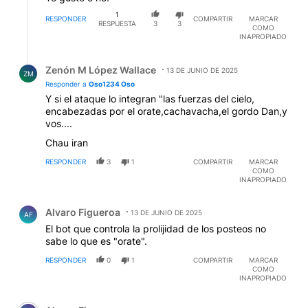
1
RESPONDER
COMPARTIR
MARCAR
RESPUESTA
3
3
COMO
INAPROPIADO
Respuesta de Zenón M López Wallace.
Zenón M López Wallace
13 DE JUNIO DE 2025
ZM
Responder a
Oso1234 Oso
Y si el ataque lo integran "las fuerzas del cielo,
encabezadas por el orate,cachavacha,el gordo Dan,y
vos....
Chau iran
RESPONDER
3
1
COMPARTIR
MARCAR
COMO
INAPROPIADO
Comentario de Alvaro Figueroa.
Alvaro Figueroa
13 DE JUNIO DE 2025
AF
El bot que controla la prolijidad de los posteos no
sabe lo que es "orate".
RESPONDER
0
1
COMPARTIR
MARCAR
COMO
INAPROPIADO
Comentario de Alvaro Figueroa.