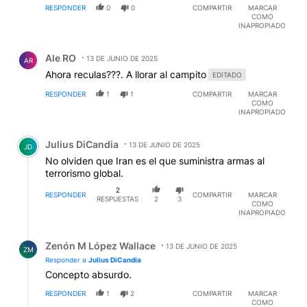
RESPONDER
0
0
COMPARTIR
MARCAR
COMO
INAPROPIADO
Comentario de Ale RO.
Ale RO
13 DE JUNIO DE 2025
AR
Ahora reculas???. A llorar al campito
EDITADO
RESPONDER
1
1
COMPARTIR
MARCAR
COMO
INAPROPIADO
Comentario de Julius DiCandia.
Julius DiCandia
13 DE JUNIO DE 2025
JD
No olviden que Iran es el que suministra armas al
terrorismo global.
2
RESPONDER
COMPARTIR
MARCAR
RESPUESTAS
2
3
COMO
INAPROPIADO
Respuesta de Zenón M López Wallace.
Zenón M López Wallace
13 DE JUNIO DE 2025
ZM
Responder a
Julius DiCandia
Concepto absurdo.
RESPONDER
1
2
COMPARTIR
MARCAR
COMO