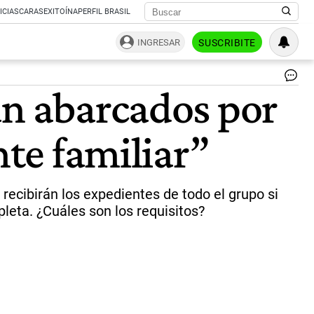
ICIAS
CARAS
EXITOÍNA
PERFIL BRASIL
INGRESAR
SUSCRIBITE
Ci
an abarcados por
es
po
ma
nte familiar”
|
pi
Twi
@C
recibirán los expedientes de todo el grupo si
leta. ¿Cuáles son los requisitos?