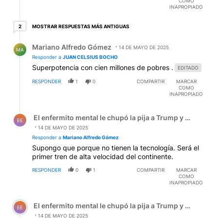
COMO
INAPROPIADO
2 respuestas más antiguas
MOSTRAR RESPUESTAS MÁS ANTIGUAS
2
Respuesta de Mariano Alfredo Gómez.
Mariano Alfredo Gómez
14 DE MAYO DE 2025
MA
Responder a
JUAN CELSIUS BOCHO
Superpotencia con cien millones de pobres .
EDITADO
RESPONDER
1
0
COMPARTIR
MARCAR
COMO
INAPROPIADO
Respuesta de El enfermito mental le chupó la pija a Trum
El enfermito mental le chupó la pija a Trump y el zanaho
EE
14 DE MAYO DE 2025
Responder a
Mariano Alfredo Gómez
Supongo que porque no tienen la tecnología. Será el
primer tren de alta velocidad del continente.
RESPONDER
0
1
COMPARTIR
MARCAR
COMO
INAPROPIADO
Comentario de El enfermito mental le chupó la pija a Tru
El enfermito mental le chupó la pija a Trump y el zanaho
EE
14 DE MAYO DE 2025