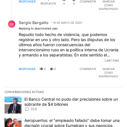
RESPONDER
COMPARTIR
MARCAR
RESPUESTA
0
0
COMO
INAPROPIADO
Respuesta de Sergio Bergallo.
Sergio Bergallo
16 DE MAYO DE 2025
SB
Replying to deactivated user
Repudio todo hecho de violencia, que podemos
registrar en uno y otro lado. Pero las disputas de los
últimos años fueron consecuencias del
intervencionsimo ruso en la política interna de Ucrania
y armando a los separatistas. En este sentido el
paralelismo de Putin con Hitler es evidente. Al final
Leer mas
todo se precipitó en 2013 con la traición de
RESPONDER
0
0
COMPARTIR
MARCAR
Yanukóvich a su propio pueblo y la reacción
COMO
espontánea de la gente. El nacionalismo aniquiló la
INAPROPIADO
hermandad de dos pueblos que, como le decía,
compartían (comparten) una historia y una cultura
milenaria común.
CONVERSACIONES ACTIVAS
Este listado muestra los artículos con más comentarios en los últim
Un artículo de tendencia con el título "El Banco Central no pudo 
El Banco Central no pudo dar precisiones sobre un
sobrante de $4 billones
103
Un artículo de tendencia con el título "Aeropuertos: el "empleado
Aeropuertos: el "empleado fallado" debe tomar una
decisión crucial sobre Eurnekian y sus negocios