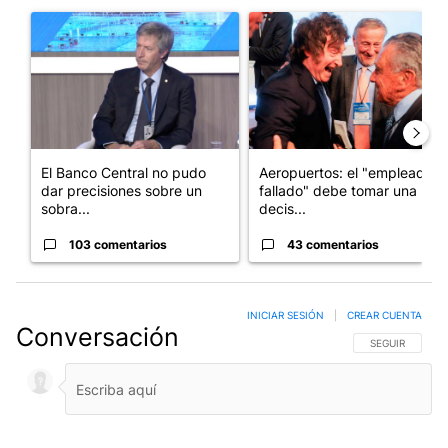
Un artículo de tendencia con el título "El Banco Central no pud
Un artículo de tendencia con e
El Banco Central no pudo
Aeropuertos: el "empleado
dar precisiones sobre un
fallado" debe tomar una
sobra...
decis...
103 comentarios
43 comentarios
INICIAR SESIÓN
|
CREAR CUENTA
Conversación
SIGA ESTA CO
SEGUIR