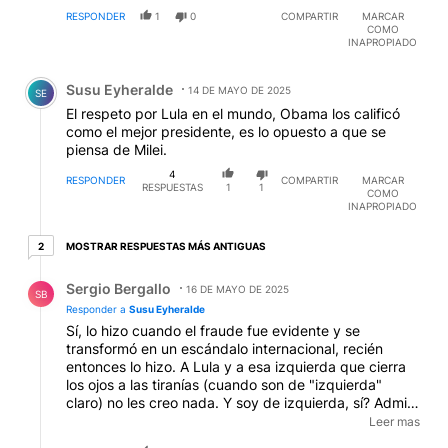
RESPONDER
1
0
COMPARTIR
MARCAR
COMO
INAPROPIADO
Comentario de Susu Eyheralde.
Susu Eyheralde
14 DE MAYO DE 2025
SE
El respeto por Lula en el mundo, Obama los calificó
como el mejor presidente, es lo opuesto a que se
piensa de Milei.
4
RESPONDER
COMPARTIR
MARCAR
RESPUESTAS
1
1
COMO
INAPROPIADO
2 respuestas más antiguas
MOSTRAR RESPUESTAS MÁS ANTIGUAS
2
Respuesta de Sergio Bergallo.
Sergio Bergallo
16 DE MAYO DE 2025
SB
Responder a
Susu Eyheralde
Sí, lo hizo cuando el fraude fue evidente y se
transformó en un escándalo internacional, recién
entonces lo hizo. A Lula y a esa izquierda que cierra
los ojos a las tiranías (cuando son de "izquierda"
claro) no les creo nada. Y soy de izquierda, sí? Admiro
a Boric, una esperanza (la otra fue Castillo, que lo
Leer mas
voltearon) para la izquierda latinoamericana frente a