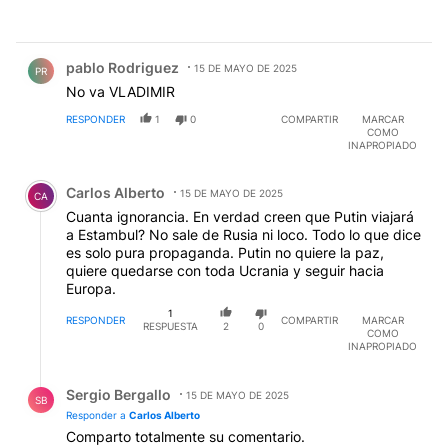
Comentario de pablo Rodriguez.
pablo Rodriguez
15 DE MAYO DE 2025
PR
No va VLADIMIR
RESPONDER
1
0
COMPARTIR
MARCAR
COMO
INAPROPIADO
Comentario de Carlos Alberto.
Carlos Alberto
15 DE MAYO DE 2025
CA
Cuanta ignorancia. En verdad creen que Putin viajará
a Estambul? No sale de Rusia ni loco. Todo lo que dice
es solo pura propaganda. Putin no quiere la paz,
quiere quedarse con toda Ucrania y seguir hacia
Europa.
1
RESPONDER
COMPARTIR
MARCAR
RESPUESTA
2
0
COMO
INAPROPIADO
Respuesta de Sergio Bergallo.
Sergio Bergallo
15 DE MAYO DE 2025
SB
Responder a
Carlos Alberto
Comparto totalmente su comentario.