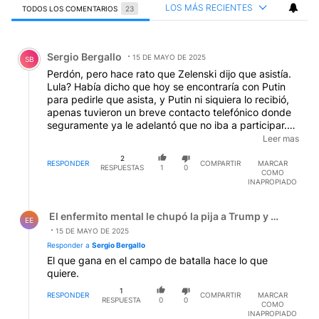
LOS MÁS RECIENTES
TODOS LOS COMENTARIOS
23
Todos los comentarios
Comentario de Sergio Bergallo.
Sergio Bergallo
15 DE MAYO DE 2025
SB
Perdón, pero hace rato que Zelenski dijo que asistía.
Lula? Había dicho que hoy se encontraría con Putin
para pedirle que asista, y Putin ni siquiera lo recibió,
apenas tuvieron un breve contacto telefónico donde
seguramente ya le adelantó que no iba a participar.
Se perdió una oportunidad única, Putin se sigue
Leer mas
riendo de Trump y de los medios de comunicación
2
que siguen comprando su relato.
RESPONDER
COMPARTIR
MARCAR
RESPUESTAS
1
0
COMO
INAPROPIADO
Respuesta de El enfermito mental le chupó la pija a Trum
El enfermito mental le chupó la pija a Trump y el zanaho
EE
15 DE MAYO DE 2025
Responder a
Sergio Bergallo
El que gana en el campo de batalla hace lo que
quiere.
1
RESPONDER
COMPARTIR
MARCAR
RESPUESTA
0
0
COMO
INAPROPIADO