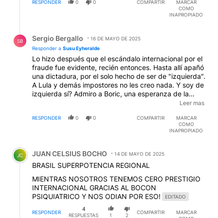
RESPONDER
0
0
COMPARTIR
MARCAR
tantos impostores. Repase las declaraciones de Boric
COMO
sobre Maduro y su "dictadura", como calificó al
INAPROPIADO
régimen venozolano antes, durante y después del
Respuesta de Sergio Bergallo.
escándalo).
EDITADO
Sergio Bergallo
16 DE MAYO DE 2025
SB
Responder a
Susu Eyheralde
Lo hizo después que el escándalo internacional por el
fraude fue evidente, recién entonces. Hasta allí apañó
una dictadura, por el solo hecho de ser de "izquierda".
A Lula y demás impostores no les creo nada. Y soy de
izquierda sí? Admiro a Boric, una esperanza de la
izquierda latinomericana (la única, después de la
Leer mas
caída de Castillo), la "izquierda democrática" como
RESPONDER
0
0
COMPARTIR
MARCAR
dice, para distinguirla de las otras. Repase por favor
COMO
sus declaraciones sobre el régimen venezolano y su
INAPROPIADO
"dictadura", como él la califica, y que realizó antes,
Comentario de JUAN CELSIUS BOCHO.
durante y después del escándalo de las elecciones.
JUAN CELSIUS BOCHO
Sea como sea, usted tiene todo el derecho y sus
14 DE MAYO DE 2025
JC
razones para admirar a Lula, como yo las mías para
BRASIL SUPERPOTENCIA REGIONAL
admirar a Boric.
MIENTRAS NOSOTROS TENEMOS CERO PRESTIGIO
INTERNACIONAL GRACIAS AL BOCON
PSIQUIATRICO Y NOS ODIAN POR ESO!
EDITADO
4
RESPONDER
COMPARTIR
MARCAR
RESPUESTAS
1
2