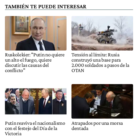
TAMBIÉN TE PUEDE INTERESAR
Ruskolekier: "Putin no quiere
Tensión al límite: Rusia
un alto el fuego, quiere
construyó una base para
discutir las causas del
2.000 soldados a pasos de la
conflicto"
OTAN
Putin reaviva el nacionalismo
Atrapados por una morsa
con el festejo del Día de la
dentada
Victoria