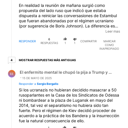
En realidad la reunión de mañana surgió como
propuesta del lado ruso que indicó que estaba
dispuesta a reiniciar las conversasiones de Estambul
que fueran abandonadas por el régimen ucraniano
(por sugerencia de Boris Johnson). La diferencia es
que ahora el régimen de Kiev deberá ceder los
Leer mas
territorios que fueron liberados por los rusos desde
6
entonces.
RESPONDER
COMPARTIR
MARCAR
RESPUESTAS
1
1
COMO
INAPROPIADO
4 respuestas más antiguas
MOSTRAR RESPUESTAS MÁS ANTIGUAS
4
Respuesta de El enfermito mental le chupó la pija a Trum
El enfermito mental le chupó la pija a Trump y el zanaho
EE
15 DE MAYO DE 2025
Responder a
Sergio Bergallo
Si los ucranazis no hubieran decidido masacrar a 50
rusoparlantes en la Casa de los Sindicatos de Odessa
ni bombardear a la plaza de Lugansk en mayo del
2014, tal vez el separatismo no hubiera sido tan
fuerte. Pero el régimen de Kiev decidió proceder de
acuerdo a la práctica de los Bandera y la insurrección
fue la natural consecuencia de ello.
1