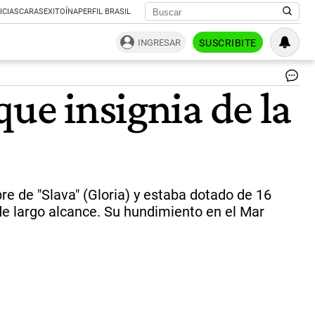
ICIAS
CARAS
EXITOÍNA
PERFIL BRASIL
INGRESAR
SUSCRIBITE
El
que insignia de la
cr
por
Mo
bu
ins
de
la
flo
re de "Slava" (Gloria) y estaba dotado de 16
ru
 de largo alcance. Su hundimiento en el Mar
del
Ma
Ne
qu
fu
de
ser
y