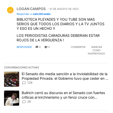
Respuesta de LOGAN CAMPOS.
LOGAN CAMPOS
31 DE AGOSTO DE 2023
LC
Responder a
Julio DiCandia
BIBLIOTECA PLEYADES Y YOU TUBE SON MAS
SERIOS QUE TODOS LOS DIARIOS Y LA TV JUNTOS
Y ESO ES UN HECHO !!
LOS PERIODISTAS CARADURAS DEBERIAN ESTAR
ROJOS DE LA VERGUENZA !
RESPONDER
0
0
COMPARTIR
MARCAR
COMO
INAPROPIADO
CONVERSACIONES ACTIVAS
Este listado muestra los artículos con más comentarios en los últim
Un artículo de tendencia con el título "El Senado dio media sanci
El Senado dio media sanción a la Inviolabilidad de la
Propiedad Privada: el Gobierno tuvo que ceder en la
Ley del Manejo del Fuego
129
Un artículo de tendencia con el título "Bullrich cerró su discurso e
Bullrich cerró su discurso en el Senado con fuertes
críticas al kirchnerismo y un feroz cruce con
Capitanich al que le gritó “¡cállate!”
26