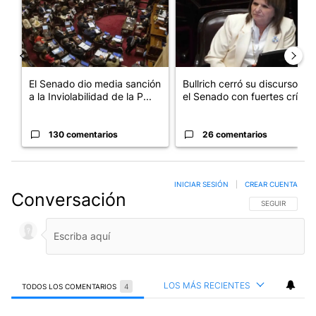
El Senado dio media sanción
Bullrich cerró su discurso en
a la Inviolabilidad de la P...
el Senado con fuertes crí...
130 comentarios
26 comentarios
INICIAR SESIÓN
|
CREAR CUENTA
Conversación
SIGA ESTA CO
SEGUIR
LOS MÁS RECIENTES
TODOS LOS COMENTARIOS
4
Todos los comentarios