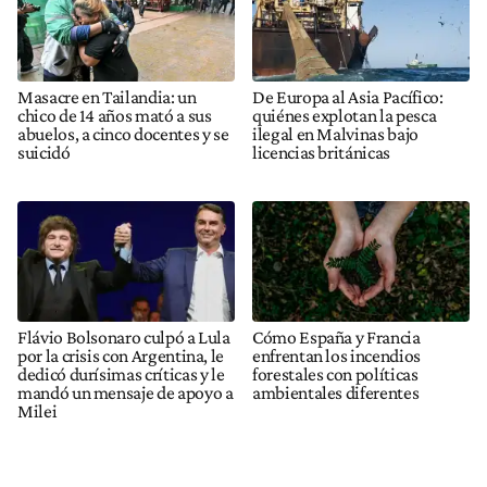
Masacre en Tailandia: un
De Europa al Asia Pacífico:
chico de 14 años mató a sus
quiénes explotan la pesca
abuelos, a cinco docentes y se
ilegal en Malvinas bajo
suicidó
licencias británicas
Flávio Bolsonaro culpó a Lula
Cómo España y Francia
por la crisis con Argentina, le
enfrentan los incendios
dedicó durísimas críticas y le
forestales con políticas
mandó un mensaje de apoyo a
ambientales diferentes
Milei