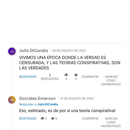
Comentario de Julio DiCandia.
Julio DiCandia
30 DE AGOSTO DE 2023
JD
VIVIMOS UNA EPOCA DONDE LA VERDAD ES
CENSURADA, Y LAS TEORIAS CONSPIRATIVAS, SON
LAS VERDADES
2
RESPONDER
COMPARTIR
MARCAR
RESPUESTAS
4
0
COMO
INAPROPIADO
Respuesta de Socrates Emerson.
Socrates Emerson
31 DE AGOSTO DE 2023
SE
Responder a
Julio DiCandia
Eso, estimado, es de por si una teoria conspirativa!
RESPONDER
0
0
COMPARTIR
MARCAR
COMO
INAPROPIADO