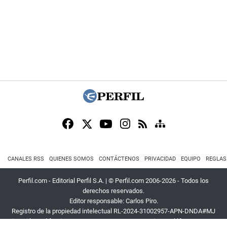
CANALES RSS
QUIENES SOMOS
CONTÁCTENOS
PRIVACIDAD
EQUIPO
REGLAS
Perfil.com - Editorial Perfil S.A.
| © Perfil.com 2006-2026 - Todos los
derechos reservados.
Editor responsable: Carlos Piro.
Registro de la propiedad intelectual RL-2024-31002957-APN-DNDA#MJ
Dirección:
California 2715
,
C1289ABI
,
CABA, Argentina
| Teléfono:
+54 9 11