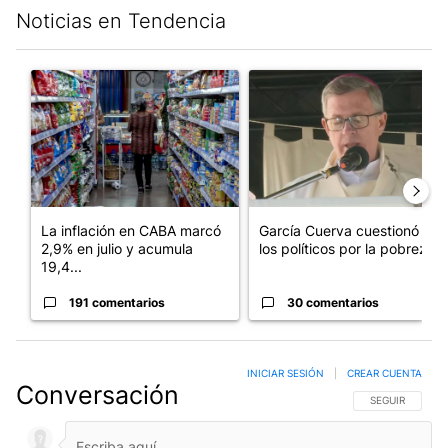
Noticias en Tendencia
Este listado muestra los artículos con más comentarios en los últim
Un artículo de tendencia con el título "La inflación en CABA m
Un artículo de tendencia con e
La inflación en CABA marcó
García Cuerva cuestionó a
2,9% en julio y acumula
los políticos por la pobreza
19,4...
191 comentarios
30 comentarios
INICIAR SESIÓN
|
CREAR CUENTA
Conversación
SIGA ESTA CO
SEGUIR