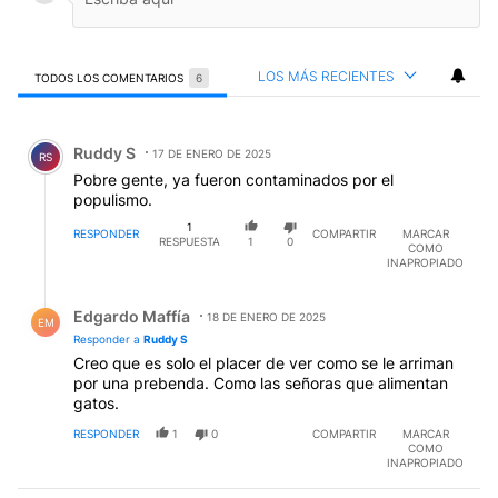
LOS MÁS RECIENTES
TODOS LOS COMENTARIOS
6
Todos los comentarios
Comentario de Ruddy S.
Ruddy S
17 DE ENERO DE 2025
RS
Pobre gente, ya fueron contaminados por el
populismo.
1
RESPONDER
COMPARTIR
MARCAR
RESPUESTA
1
0
COMO
INAPROPIADO
Respuesta de Edgardo Maffía.
Edgardo Maffía
18 DE ENERO DE 2025
EM
Responder a
Ruddy S
Creo que es solo el placer de ver como se le arriman
por una prebenda. Como las señoras que alimentan
gatos.
RESPONDER
1
0
COMPARTIR
MARCAR
COMO
INAPROPIADO