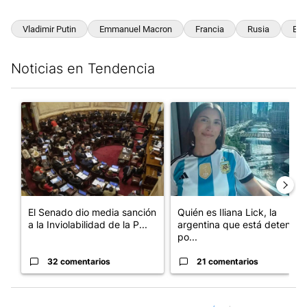
Vladimir Putin
Emmanuel Macron
Francia
Rusia
Est
Noticias en Tendencia
Este listado muestra los artículos con más comentarios en los últim
Un artículo de tendencia con el título "El Senado dio media san
Un artículo de tendencia con e
El Senado dio media sanción
Quién es Iliana Lick, la
a la Inviolabilidad de la P...
argentina que está detenida
po...
32 comentarios
21 comentarios