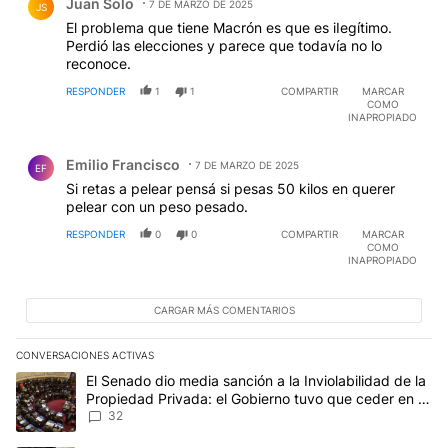
Juan Solo
7 DE MARZO DE 2025
JS
El probIema que tiene Macrón es que es iIegítimo.
Perdió las elecciones y parece que todavía no lo
reconoce.
RESPONDER
1
1
COMPARTIR
MARCAR
COMO
INAPROPIADO
Comentario de Emilio Francisco.
Emilio Francisco
7 DE MARZO DE 2025
EF
Si retas a pelear pensá si pesas 50 kilos en querer
pelear con un peso pesado.
RESPONDER
0
0
COMPARTIR
MARCAR
COMO
INAPROPIADO
CARGAR MÁS COMENTARIOS
CONVERSACIONES ACTIVAS
Este listado muestra los artículos con más comentarios en los últim
Un artículo de tendencia con el título "El Senado dio media sanci
El Senado dio media sanción a la Inviolabilidad de la
Propiedad Privada: el Gobierno tuvo que ceder en la
Ley del Manejo del Fuego
32