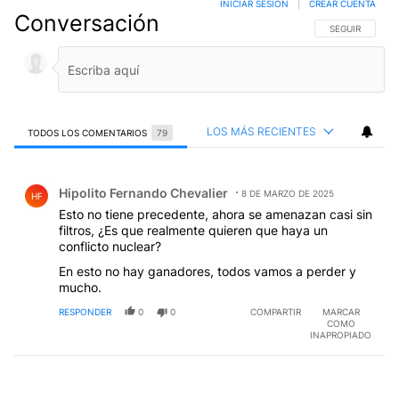
INICIAR SESIÓN
|
CREAR CUENTA
Conversación
SIGA ESTA CO
SEGUIR
LOS MÁS RECIENTES
TODOS LOS COMENTARIOS
79
Todos los comentarios
Comentario de Hipolito Fernando Chevalier.
Hipolito Fernando Chevalier
8 DE MARZO DE 2025
HF
Esto no tiene precedente, ahora se amenazan casi sin
filtros, ¿Es que realmente quieren que haya un
conflicto nuclear?
En esto no hay ganadores, todos vamos a perder y
mucho.
RESPONDER
0
0
COMPARTIR
MARCAR
COMO
INAPROPIADO