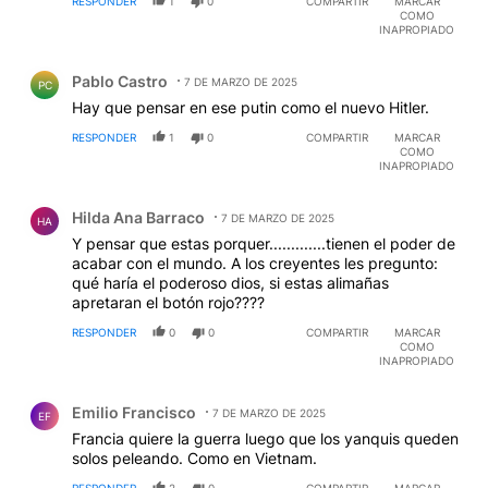
RESPONDER
1
0
COMPARTIR
MARCAR
COMO
INAPROPIADO
Comentario de Pablo Castro.
Pablo Castro
7 DE MARZO DE 2025
PC
Hay que pensar en ese putin como el nuevo Hitler.
RESPONDER
1
0
COMPARTIR
MARCAR
COMO
INAPROPIADO
Comentario de Hilda Ana Barraco.
Hilda Ana Barraco
7 DE MARZO DE 2025
HA
Y pensar que estas porquer.............tienen el poder de
acabar con el mundo. A los creyentes les pregunto:
qué haría el poderoso dios, si estas alimañas
apretaran el botón rojo????
RESPONDER
0
0
COMPARTIR
MARCAR
COMO
INAPROPIADO
Comentario de Emilio Francisco.
Emilio Francisco
7 DE MARZO DE 2025
EF
Francia quiere la guerra luego que los yanquis queden
solos peleando. Como en Vietnam.