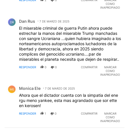
RESPONDER
2
0
COMPARTIR
MARCAR
COMO
INAPROPIADO
Comentario de Dan Rus.
Dan Rus
7 DE MARZO DE 2025
DR
El miserable criminal de guerra Putin ahora puede
estrechar la manos del miserable Trump manchadas
con sangre Ucraniana ...quien hubiera imaginado a los
norteamericanos autoproclamados luchadores de la
libertad y democracia, ahora en 2025 siendo
complices del genocidio ucraniano....par de
miserables el planeta necesita que dejen de respirar..
RESPONDER
0
0
COMPARTIR
MARCAR
COMO
INAPROPIADO
Comentario de Monica Ele.
Monica Ele
7 DE MARZO DE 2025
ME
Ahora que el dictador cuenta con la simpatia del ene
rgu meno yankee, esta mas agrandado que sor ette
en kerosen!
RESPONDER
1
0
COMPARTIR
MARCAR
COMO
INAPROPIADO