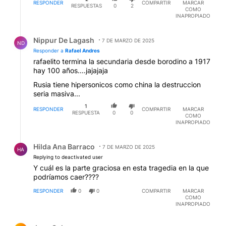
RESPONDER
COMPARTIR
MARCAR
RESPUESTAS
0
2
COMO
INAPROPIADO
Respuesta de Nippur De Lagash.
Nippur De Lagash
7 DE MARZO DE 2025
ND
Responder a
Rafael Andres
rafaelito termina la secundaria desde borodino a 1917
hay 100 años....jajajaja
Rusia tiene hipersonicos como china la destruccion
seria masiva...
1
RESPONDER
COMPARTIR
MARCAR
RESPUESTA
0
0
COMO
INAPROPIADO
Respuesta de Hilda Ana Barraco.
Hilda Ana Barraco
7 DE MARZO DE 2025
HA
Replying to deactivated user
Y cuál es la parte graciosa en esta tragedia en la que
podríamos caer????
RESPONDER
0
0
COMPARTIR
MARCAR
COMO
INAPROPIADO
Comentario de Juan Solo.