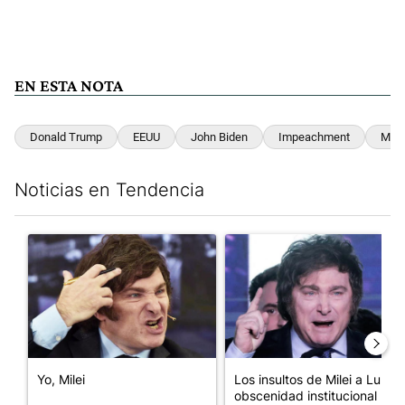
EN ESTA NOTA
Donald Trump
EEUU
John Biden
Impeachment
Mar-
Noticias en Tendencia
Este listado muestra los artículos con más comentarios en los últim
Un artículo de tendencia con el título "Yo, Milei" con 3 comentar
Un artículo de tendencia con el
Yo, Milei
Los insultos de Milei a Lula:
obscenidad institucional