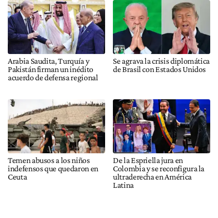
Arabia Saudita, Turquía y
Se agrava la crisis diplomática
Pakistán firman un inédito
de Brasil con Estados Unidos
acuerdo de defensa regional
Temen abusos a los niños
De la Espriella jura en
indefensos que quedaron en
Colombia y se reconfigura la
Ceuta
ultraderecha en América
Latina