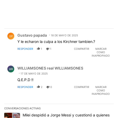
Comentario de Gustavo papada.
Gustavo papada
18 DE MAYO DE 2025
GP
Y le echaron la culpa a los Kirchner tambien.?
RESPONDER
1
1
COMPARTIR
MARCAR
COMO
INAPROPIADO
Comentario de WILLIAMSONES real WILLIAMSONES.
WILLIAMSONES real WILLIAMSONES
WR
17 DE MAYO DE 2025
Q.E.P.D !!
RESPONDER
2
0
COMPARTIR
MARCAR
COMO
INAPROPIADO
CONVERSACIONES ACTIVAS
Este listado muestra los artículos con más comentarios en los últim
Un artículo de tendencia con el título "Milei despidió a Jorge Mes
Milei despidió a Jorge Messi y cuestionó a quienes
criticaron a Lionel: “Da vergüenza pensar que hubo