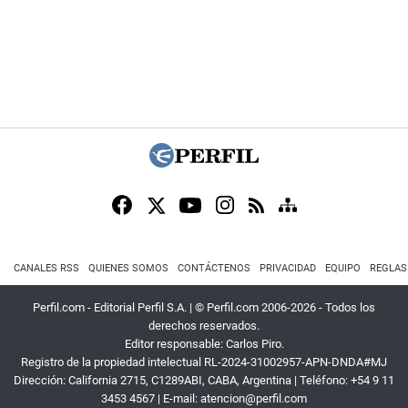
CANALES RSS
QUIENES SOMOS
CONTÁCTENOS
PRIVACIDAD
EQUIPO
REGLAS
Perfil.com - Editorial Perfil S.A.
| © Perfil.com 2006-2026 - Todos los
derechos reservados.
Editor responsable: Carlos Piro.
Registro de la propiedad intelectual RL-2024-31002957-APN-DNDA#MJ
Dirección:
California 2715
,
C1289ABI
,
CABA, Argentina
| Teléfono:
+54 9 11
3453 4567
| E-mail:
atencion@perfil.com