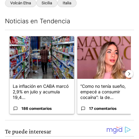
Volcán Etna
Sicilia
Italia
Noticias en Tendencia
Este listado muestra los artículos con más comentarios en los últim
Un artículo de tendencia con el título "La inflación en CABA m
Un artículo de tendencia con e
La inflación en CABA marcó
“Como no tenía sueño,
2,9% en julio y acumula
empecé a consumir
19,4...
cocaína”: la de...
186 comentarios
17 comentarios