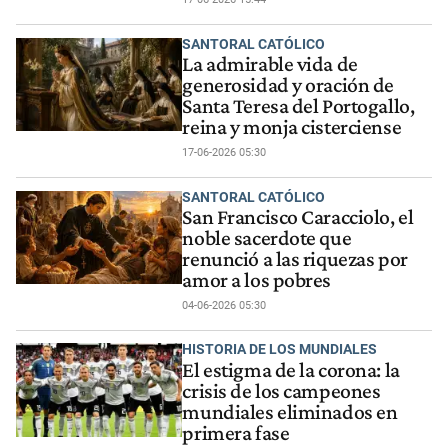
SANTORAL CATÓLICO
La admirable vida de
generosidad y oración de
Santa Teresa del Portogallo,
reina y monja cisterciense
17-06-2026 05:30
SANTORAL CATÓLICO
San Francisco Caracciolo, el
noble sacerdote que
renunció a las riquezas por
amor a los pobres
04-06-2026 05:30
HISTORIA DE LOS MUNDIALES
El estigma de la corona: la
crisis de los campeones
mundiales eliminados en
primera fase