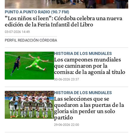
PUNTO A PUNTO RADIO (90.7 FM)
"Los niños sí leen": Córdoba celebra una nueva
edición de la Feria Infantil del Libro
03-07-2026 14:49
PERFIL REDACCIÓN CÓRDOBA
HISTORIA DE LOS MUNDIALES
Los campeones mundiales
que caminaron por la
cornisa: de la agonía al título
30-06-2026 23:37
HISTORIA DE LOS MUNDIALES
Las selecciones que se
quedaron a las puertas de la
gloria sin perder un solo
partido
29-06-2026 22:00