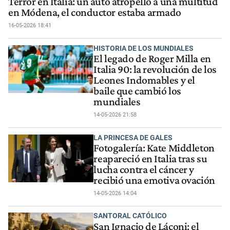
Terror en Italia: un auto atropelló a una multitud
en Módena, el conductor estaba armado
16-05-2026 18:41
HISTORIA DE LOS MUNDIALES
El legado de Roger Milla en
Italia 90: la revolución de los
Leones Indomables y el
baile que cambió los
mundiales
14-05-2026 21:58
LA PRINCESA DE GALES
Fotogalería: Kate Middleton
reapareció en Italia tras su
lucha contra el cáncer y
recibió una emotiva ovación
14-05-2026 14:04
SANTORAL CATÓLICO
San Ignacio de Láconi: el