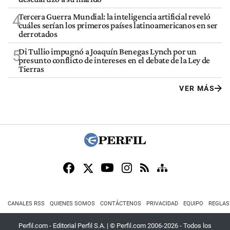
Tercera Guerra Mundial: la inteligencia artificial reveló
4
cuáles serían los primeros países latinoamericanos en ser
derrotados
Di Tullio impugnó a Joaquín Benegas Lynch por un
5
presunto conflicto de intereses en el debate de la Ley de
Tierras
VER MÁS
CANALES RSS
QUIENES SOMOS
CONTÁCTENOS
PRIVACIDAD
EQUIPO
REGLAS
Perfil.com - Editorial Perfil S.A.
| © Perfil.com 2006-2026 - Todos los