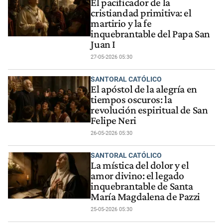
El pacificador de la
cristiandad primitiva: el
martirio y la fe
inquebrantable del Papa San
Juan I
27-05-2026 05:30
SANTORAL CATÓLICO
El apóstol de la alegría en
tiempos oscuros: la
revolución espiritual de San
Felipe Neri
26-05-2026 05:30
SANTORAL CATÓLICO
La mística del dolor y el
amor divino: el legado
inquebrantable de Santa
María Magdalena de Pazzi
25-05-2026 05:30