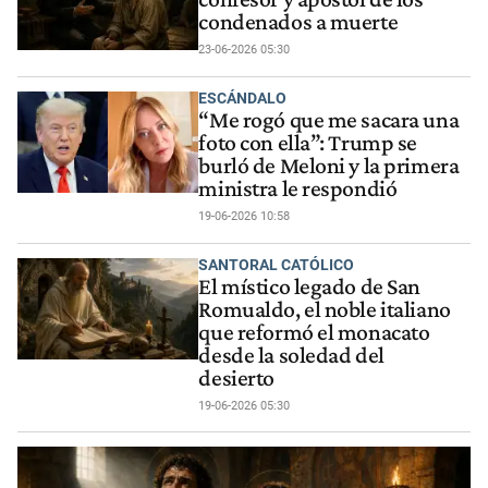
condenados a muerte
23-06-2026 05:30
ESCÁNDALO
“Me rogó que me sacara una
foto con ella”: Trump se
burló de Meloni y la primera
ministra le respondió
19-06-2026 10:58
SANTORAL CATÓLICO
El místico legado de San
Romualdo, el noble italiano
que reformó el monacato
desde la soledad del
desierto
19-06-2026 05:30