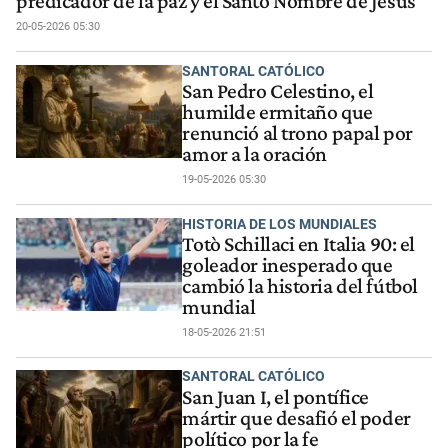
predicador de la paz y el Santo Nombre de Jesús
20-05-2026 05:30
SANTORAL CATÓLICO
San Pedro Celestino, el
humilde ermitaño que
renunció al trono papal por
amor a la oración
19-05-2026 05:30
HISTORIA DE LOS MUNDIALES
Totò Schillaci en Italia 90: el
goleador inesperado que
cambió la historia del fútbol
mundial
18-05-2026 21:51
SANTORAL CATÓLICO
San Juan I, el pontífice
mártir que desafió el poder
político por la fe