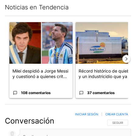
Noticias en Tendencia
Este listado muestra los artículos con más comentarios en los últim
Un artículo de tendencia con el título "Milei despidió a Jorge 
Un artículo de tendencia con 
Milei despidió a Jorge Messi
Récord histórico de quiebras
y cuestionó a quienes crit...
y un industricidio que ya ...
108 comentarios
37 comentarios
INICIAR SESIÓN
|
CREAR CUENTA
Conversación
SIGA ESTA CO
SEGUIR