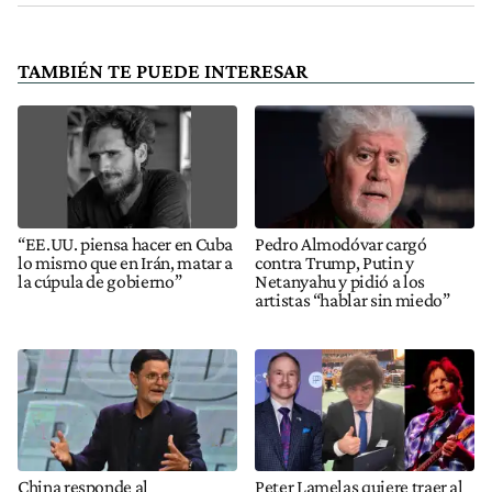
TAMBIÉN TE PUEDE INTERESAR
“EE.UU. piensa hacer en Cuba
Pedro Almodóvar cargó
lo mismo que en Irán, matar a
contra Trump, Putin y
la cúpula de gobierno”
Netanyahu y pidió a los
artistas “hablar sin miedo”
China responde al
Peter Lamelas quiere traer al