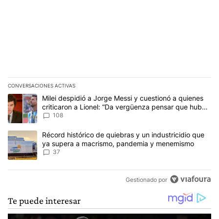
CONVERSACIONES ACTIVAS
Este listado muestra los artículos con más comentarios en los últim
Un artículo de tendencia con el título "Milei despidió a Jorge Mes
Milei despidió a Jorge Messi y cuestionó a quienes
criticaron a Lionel: “Da vergüenza pensar que hubo
anti-Messi”
108
Un artículo de tendencia con el título "Récord histórico de quie
Récord histórico de quiebras y un industricidio que
ya supera a macrismo, pandemia y menemismo
37
Gestionado por