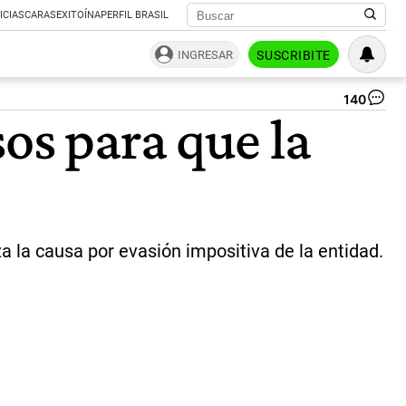
ICIAS
CARAS
EXITOÍNA
PERFIL BRASIL
INGRESAR
SUSCRIBITE
140
El
os para que la
pre
de
la
AF
Cl
Ch
Ta
|
a la causa por evasión impositiva de la entidad.
Not
Ar