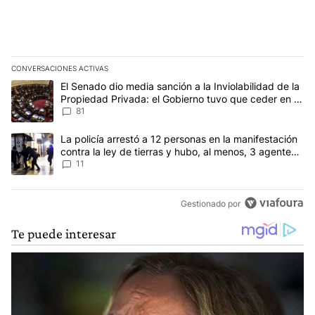
CONVERSACIONES ACTIVAS
Este listado muestra los artículos con más comentarios en los últim
Un artículo de tendencia con el título "El Senado dio media sanció
El Senado dio media sanción a la Inviolabilidad de la
Propiedad Privada: el Gobierno tuvo que ceder en la
Ley del Manejo del Fuego
81
Un artículo de tendencia con el título "La policía arrestó a 12 per
La policía arrestó a 12 personas en la manifestación
contra la ley de tierras y hubo, al menos, 3 agentes
heridos
11
Gestionado por