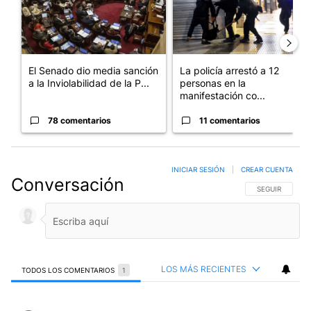
El Senado dio media sanción
La policía arrestó a 12
a la Inviolabilidad de la P...
personas en la
manifestación co...
78 comentarios
11 comentarios
INICIAR SESIÓN
|
CREAR CUENTA
Conversación
SIGA ESTA CO
SEGUIR
LOS MÁS RECIENTES
TODOS LOS COMENTARIOS
1
Todos los comentarios
Comentario de Susu Eyheralde.