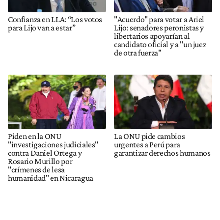
Confianza en LLA: “Los votos
"Acuerdo" para votar a Ariel
para Lijo van a estar”
Lijo: senadores peronistas y
libertarios apoyarían al
candidato oficial y a "un juez
de otra fuerza"
Piden en la ONU
La ONU pide cambios
"investigaciones judiciales"
urgentes a Perú para
contra Daniel Ortega y
garantizar derechos humanos
Rosario Murillo por
"crímenes de lesa
humanidad" en Nicaragua