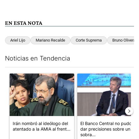
EN ESTA NOTA
Ariel Lijo
Mariano Recalde
Corte Suprema
Bruno Olivera
Noticias en Tendencia
Este listado muestra los artículos con más comentarios en los últim
Un artículo de tendencia con el título "Irán nombró al ideólog
Un artículo de tendencia con e
Irán nombró al ideólogo del
El Banco Central no pudo
atentado a la AMIA al frent...
dar precisiones sobre un
sobra...