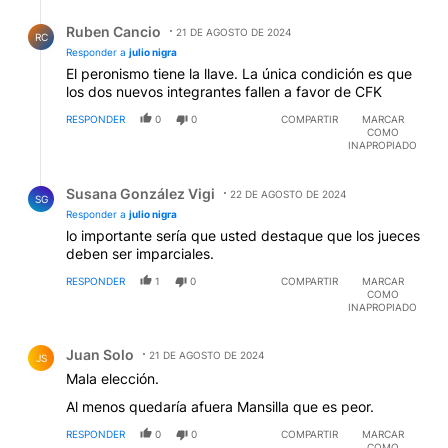
Respuesta de Ruben Cancio.
Ruben Cancio
21 DE AGOSTO DE 2024
RC
Responder a
julio nigra
El peronismo tiene la llave. La única condición es que
los dos nuevos integrantes fallen a favor de CFK
RESPONDER
0
0
COMPARTIR
MARCAR
COMO
INAPROPIADO
Respuesta de Susana González Vigi.
Susana González Vigi
22 DE AGOSTO DE 2024
SG
Responder a
julio nigra
lo importante sería que usted destaque que los jueces
deben ser imparciales.
RESPONDER
1
0
COMPARTIR
MARCAR
COMO
INAPROPIADO
Comentario de Juan Solo.
Juan Solo
21 DE AGOSTO DE 2024
JS
Mala elección.
Al menos quedaría afuera Mansilla que es peor.
RESPONDER
0
0
COMPARTIR
MARCAR
COMO