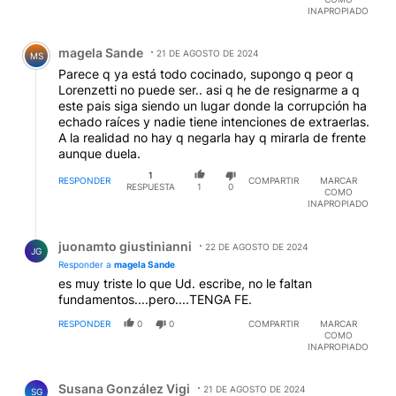
INAPROPIADO
Comentario de magela Sande.
magela Sande
21 DE AGOSTO DE 2024
MS
Parece q ya está todo cocinado, supongo q peor q
Lorenzetti no puede ser.. asi q he de resignarme a q
este pais siga siendo un lugar donde la corrupción ha
echado raíces y nadie tiene intenciones de extraerlas.
A la realidad no hay q negarla hay q mirarla de frente
aunque duela.
1
RESPONDER
COMPARTIR
MARCAR
RESPUESTA
1
0
COMO
INAPROPIADO
Respuesta de juonamto giustinianni.
juonamto giustinianni
22 DE AGOSTO DE 2024
JG
Responder a
magela Sande
es muy triste lo que Ud. escribe, no le faltan
fundamentos....pero....TENGA FE.
RESPONDER
0
0
COMPARTIR
MARCAR
COMO
INAPROPIADO
Comentario de Susana González Vigi.
Susana González Vigi
21 DE AGOSTO DE 2024
SG