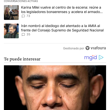
CONVERSACIONES ACTIVAS
Este listado muestra los artículos con más comentarios en los últim
Un artículo de tendencia con el título "Karina Milei vuelve al cen
Karina Milei vuelve al centro de la escena: reúne a
los legisladores bonaerenses y acelera el armado
para 2027
73
Un artículo de tendencia con el título "Irán nombró al ideólogo d
Irán nombró al ideólogo del atentado a la AMIA al
frente del Consejo Supremo de Seguridad Nacional
35
Gestionado por