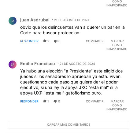
COMO
INAPROPIADO
Comentario de juan Asdrubal.
juan Asdrubal
21 DE AGOSTO DE 2024
JA
obvio que los delincuentes van a querer un par en la
Corte para buscar proteccion
RESPONDER
2
0
COMPARTIR
MARCAR
COMO
INAPROPIADO
Comentario de Emilio Francisco.
Emilio Francisco
21 DE AGOSTO DE 2024
EF
Ya hubo una elección "a Presidente" este eligió dos
jueces si los senadores lo aprueban ya esta. Viven
cuestionando cada paso que quiere dar el poder
ejecutivo, si una ley la apoya JXC "esta mal" si la
apoya UXP "esta mal" gatoflorismo puro.
RESPONDER
1
0
COMPARTIR
MARCAR
COMO
INAPROPIADO
CARGAR MÁS COMENTARIOS