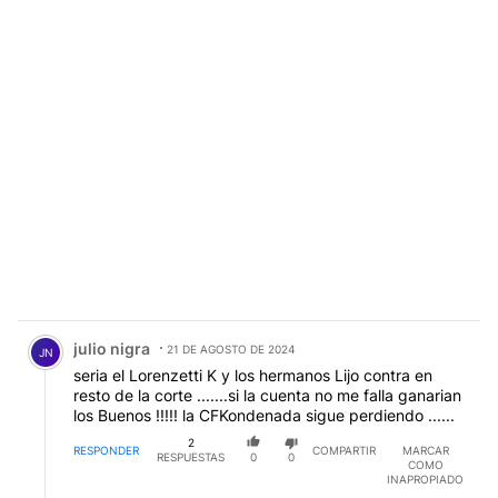
Comentario de julio nigra.
julio nigra
21 DE AGOSTO DE 2024
JN
seria el Lorenzetti K y los hermanos Lijo contra en
resto de la corte .......si la cuenta no me falla ganarian
los Buenos !!!!! la CFKondenada sigue perdiendo ......
2
RESPONDER
COMPARTIR
MARCAR
RESPUESTAS
0
0
COMO
INAPROPIADO