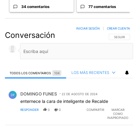
34 comentarios
77 comentarios
INICIAR SESIÓN
|
CREAR CUENTA
Conversación
SIGA ESTA CO
SEGUIR
LOS MÁS RECIENTES
TODOS LOS COMENTARIOS
104
Todos los comentarios
Comentario de DOMINGO FUNES.
DOMINGO FUNES
22 DE AGOSTO DE 2024
DF
enternece la cara de inteligente de Recalde
RESPONDER
0
0
COMPARTIR
MARCAR
COMO
INAPROPIADO