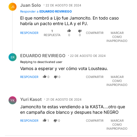
Respuesta de Juan Solo.
Juan Solo
22 DE AGOSTO DE 2024
JS
Responder a
EDUARDO REVIRIEGO
El que nombró a Lijo fue Jamoncito. En todo caso
habría un pacto entre LLA y el PJ.
1
RESPONDER
COMPARTIR
MARCAR
RESPUESTA
0
0
COMO
INAPROPIADO
Respuesta de EDUARDO REVIRIEGO.
EDUARDO REVIRIEGO
22 DE AGOSTO DE 2024
ER
Replying to deactivated user
Vamos a esperar y ver cómo vota Lousteau.
RESPONDER
0
0
COMPARTIR
MARCAR
COMO
INAPROPIADO
Comentario de Yuri Kasot.
Yuri Kasot
21 DE AGOSTO DE 2024
YK
Jamoncito te estas vendiendo a la KASTA....otro que
en campaña dice blanco y despues hace NEGRO
RESPONDER
1
0
COMPARTIR
MARCAR
COMO
INAPROPIADO