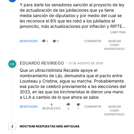
Y para darle los senadores sanción al proyecto de ley
de actualización de las jubilaciones que ya tiene
media sanción de diputados y por medio del cual se
les reconoce el 8% que les robó a los jubilados el
jamoncito, más actualizaciones por inflaciòn y RIPTE
anual, no podrían ponerse de acuerdo? Ojo que los
Leer mas
jubilados son millones y los hijos que ayudan a sus
RESPONDER
2
0
COMPARTIR
MARCAR
padres también. Si el proyecto fuera sancionado y
COMO
jamoncito si lo veta se acreditará aún más que es
INAPROPIADO
poderoso con los débiles y débil con los poderosos.
Comentario de EDUARDO REVIRIEGO.
EDUARDO REVIRIEGO
21 DE AGOSTO DE 2024
ER
Que un ultracristinista Recalde apoye el
nombramiento de Lijo, demuestra que el pacto entre
Lousteau y Cristina, sigue su marcha. Probablemente
ese pacto se celebró previamente a las elecciones del
2023, en las que los kirchneristas le dieron una mano
a LLA a cambio de lo que ahora se sabe.
4
RESPONDER
COMPARTIR
MARCAR
RESPUESTAS
2
1
COMO
INAPROPIADO
2 respuestas más antiguas
MOSTRAR RESPUESTAS MÁS ANTIGUAS
2