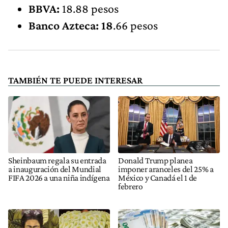
BBVA:
18.88 pesos
Banco Azteca: 18
.66 pesos
TAMBIÉN TE PUEDE INTERESAR
Sheinbaum regala su entrada
Donald Trump planea
a inauguración del Mundial
imponer aranceles del 25% a
FIFA 2026 a una niña indígena
México y Canadá el 1 de
febrero