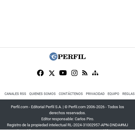
CANALES RSS
QUIENES SOMOS
CONTÁCTENOS
PRIVACIDAD
EQUIPO
REGLAS
Perfil.com - Editorial Perfil S.A.
| © Perfil.com 2006-2026 - Todos los
derechos reservados.
Editor responsable: Carlos Piro.
Registro de la propiedad intelectual RL-2024-31002957-APN-DNDA#MJ
Dirección:
California 2715
,
C1289ABI
,
CABA, Argentina
| Teléfono:
+54 9 11