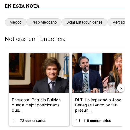
EN ESTA NOTA
México
Peso Mexicano
Dólar Estadounidense
Mercado D
Noticias en Tendencia
Este listado muestra los artículos con más comentarios en los últim
Un artículo de tendencia con el título "Encuesta: Patricia Bull
Un artículo de tendencia con e
Encuesta: Patricia Bullrich
Di Tullio impugnó a Joaquín
queda mejor posicionada
Benegas Lynch por un
que...
presun...
72 comentarios
118 comentarios