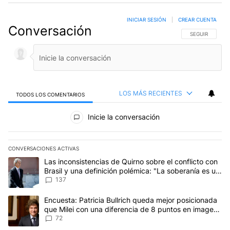
INICIAR SESIÓN
|
CREAR CUENTA
Conversación
SIGA ESTA CO
SEGUIR
LOS MÁS RECIENTES
TODOS LOS COMENTARIOS
Todos los comentarios
Inicie la conversación
CONVERSACIONES ACTIVAS
Este listado muestra los artículos con más comentarios en los últim
Un artículo de tendencia con el título "Las inconsistencias de Qui
Las inconsistencias de Quirno sobre el conflicto con
Brasil y una definición polémica: "La soberanía es un
concepto antiguo"
137
Un artículo de tendencia con el título "Encuesta: Patricia Bullri
Encuesta: Patricia Bullrich queda mejor posicionada
que Milei con una diferencia de 8 puntos en imagen
negativa
72