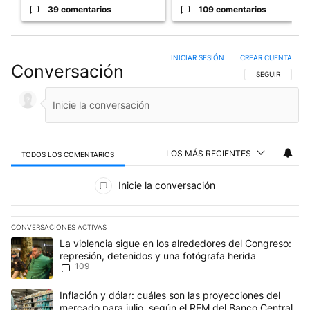
39 comentarios
109 comentarios
INICIAR SESIÓN
|
CREAR CUENTA
Conversación
SIGA ESTA CO
SEGUIR
LOS MÁS RECIENTES
TODOS LOS COMENTARIOS
Todos los comentarios
Inicie la conversación
CONVERSACIONES ACTIVAS
Este listado muestra los artículos con más comentarios en los últim
Un artículo de tendencia con el título "La violencia sigue en los 
La violencia sigue en los alrededores del Congreso:
represión, detenidos y una fotógrafa herida
109
Un artículo de tendencia con el título "Inflación y dólar: cuáles 
Inflación y dólar: cuáles son las proyecciones del
mercado para julio, según el REM del Banco Central