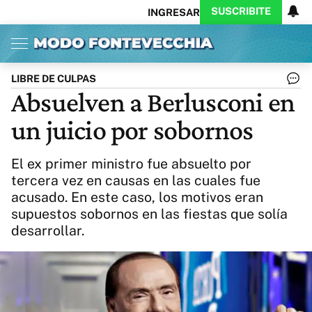
SUSCRIBITE
INGRESAR
Inicio
Ahora
Opinión
Actualidad
Política
Economía
Columnistas
Política
Pymes
Salud
LIBRE DE CULPAS
Ciencia
Protagonistas
Tecnología
Absuelven a Berlusconi en
Cultura
Arte
Educación
un juicio por sobornos
Internacional
Clima
Deportes
CARAS
Exitoina
Turismo
El ex primer ministro fue absuelto por
Videos
Córdoba
Reperfilar
tercera vez en causas en las cuales fue
Business
Noticias
Caras
acusado. En este caso, los motivos eran
Exitoina
Gaming
Vivo
supuestos sobornos en las fiestas que solía
Diario del Juicio
desarrollar.