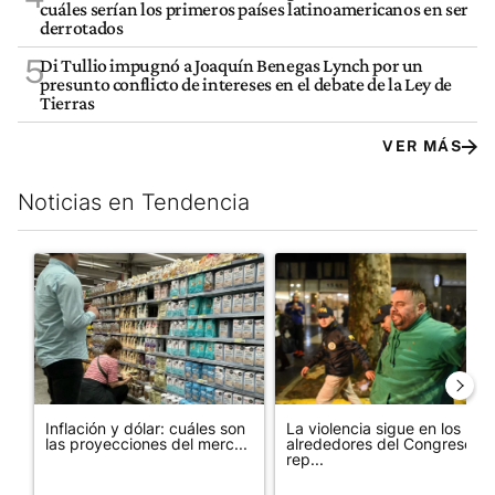
cuáles serían los primeros países latinoamericanos en ser
derrotados
5
Di Tullio impugnó a Joaquín Benegas Lynch por un
presunto conflicto de intereses en el debate de la Ley de
Tierras
VER MÁS
Noticias en Tendencia
Este listado muestra los artículos con más comentarios en los últim
Un artículo de tendencia con el título "Inflación y dólar: cuále
Un artículo de tendencia con e
Inflación y dólar: cuáles son
La violencia sigue en los
las proyecciones del merc...
alrededores del Congreso:
rep...