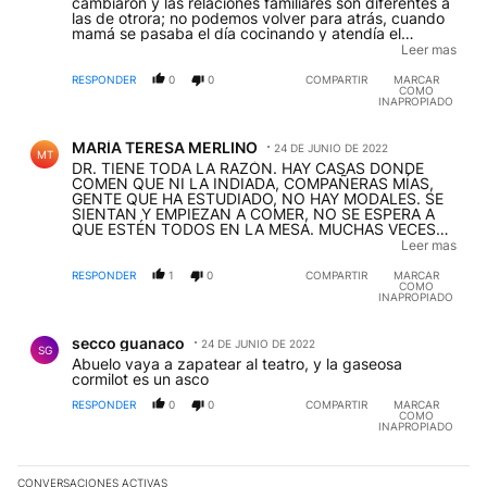
cambiaron y las relaciones familiares son diferentes a
las de otrora; no podemos volver para atrás, cuando
mamá se pasaba el día cocinando y atendía el
almuerzo y la cena para el marido y los hijos; hay que
Leer mas
poner el reloj en hora y el almanaque al día!
RESPONDER
0
0
COMPARTIR
MARCAR
COMO
INAPROPIADO
Comentario de MARÍA TERESA MERLINO.
MARÍA TERESA MERLINO
24 DE JUNIO DE 2022
MT
DR. TIENE TODA LA RAZÓN. HAY CASAS DONDE
COMEN QUE NI LA INDIADA, COMPAÑERAS MÍAS,
GENTE QUE HA ESTUDIADO, NO HAY MODALES. SE
SIENTAN Y EMPIEZAN A COMER, NO SE ESPERA A
QUE ESTÉN TODOS EN LA MESA. MUCHAS VECES
PERO MUUUCHAS...SE SIENTAN DE A UNO Y
Leer mas
COMEN, DESPUÉS VIENE EL OTRO Y ASÍ. NO HAY
CEREMONIA, NO HAY RESPETO. SE LOS HICE NOTAR
RESPONDER
1
0
COMPARTIR
MARCAR
COMO
Y NO LES GUSTA POR LO TANTO, DEBUT Y
INAPROPIADO
DESPEDIDA, NO VOY A ESAS CASAS A COMER.
ADEMÁS...RICA O MÁS O MENOS, LA COMIDA ES UN
Comentario de secco guanaco.
EXCUSA, LO LINDO ES LA SOBREMESA..."¿QUÉ TE
secco guanaco
24 DE JUNIO DE 2022
PASÓ, QUÉ PROYECTO TENÉS, A DÓNDE TE VAS?
SG
Abuelo vaya a zapatear al teatro, y la gaseosa
ETC., JAJAJA CAFECITO Y SE SIGUE ESE
cormilot es un asco
MARAVILLOSO MOMENTO DE ENCUENTRO. PARA MÍ,
MIRTHA LEGRAND HA ENSEÑADO ESE
RESPONDER
0
0
COMPARTIR
MARCAR
MOMENTO...HABLA UNO, HABLA EL OTRO, SE
COMO
CUENTAN COSAS, A VECES COMPARTE ALGUIEN
INAPROPIADO
QUE HACE MUCHO NO VEMOS. ES POSIBLE QUE NO
SE PUEDA HACER TODOS LOS DÍAS PERO SÍ, UN
SÁBADO...UN DOMINGO. LINDOOOO.
CONVERSACIONES ACTIVAS