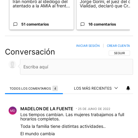
Irán nombró al ideólogo del
Jorge Gorini, el juez del caso
atentado a la AMIA al frent...
Vialidad, declaró que Cr...
51 comentarios
16 comentarios
INICIAR SESIÓN
|
CREAR CUENTA
Conversación
SIGA ESTA CO
SEGUIR
LOS MÁS RECIENTES
TODOS LOS COMENTARIOS
4
Todos los comentarios
Comentario de MADELON DE LA FUENTE.
MADELON DE LA FUENTE
25 DE JUNIO DE 2022
MD
Los tiempos cambian. Las mujeres trabajamos a full
horarios completos.
Toda la familia tiene distintas actividades..
El mundo cambia