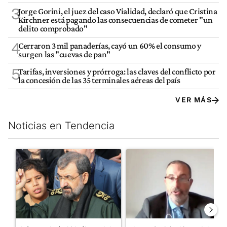
3
Jorge Gorini, el juez del caso Vialidad, declaró que Cristina
Kirchner está pagando las consecuencias de cometer "un
delito comprobado"
4
Cerraron 3 mil panaderías, cayó un 60% el consumo y
surgen las "cuevas de pan"
5
Tarifas, inversiones y prórroga: las claves del conflicto por
la concesión de las 35 terminales aéreas del país
VER MÁS
Noticias en Tendencia
Este listado muestra los artículos con más comentarios en los últim
Un artículo de tendencia con el título "Irán nombró al ideólogo
Un artículo de tendencia con e