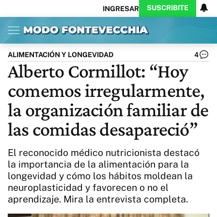
SUSCRIBITE
INGRESAR
Inicio
Ahora
Opinión
Actualidad
Política
Economía
Columnistas
Política
Pymes
Salud
ALIMENTACIÓN Y LONGEVIDAD
4
Ciencia
Protagonistas
Tecnología
Alberto Cormillot: “Hoy
Cultura
Arte
Educación
comemos irregularmente,
Internacional
Clima
Deportes
CARAS
Exitoina
Turismo
la organización familiar de
Videos
Córdoba
Reperfilar
las comidas desapareció”
Business
Noticias
Caras
Exitoina
Gaming
Vivo
El reconocido médico nutricionista destacó
Diario del Juicio
la importancia de la alimentación para la
longevidad y cómo los hábitos moldean la
neuroplasticidad y favorecen o no el
aprendizaje. Mira la entrevista completa.