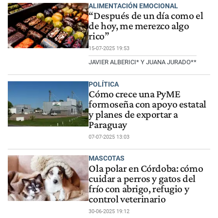
ALIMENTACIÓN EMOCIONAL
“Después de un día como el
de hoy, me merezco algo
rico”
15-07-2025 19:53
JAVIER ALBERICI* Y JUANA JURADO**
POLÍTICA
Cómo crece una PyME
formoseña con apoyo estatal
y planes de exportar a
Paraguay
07-07-2025 13:03
MASCOTAS
Ola polar en Córdoba: cómo
cuidar a perros y gatos del
frío con abrigo, refugio y
control veterinario
30-06-2025 19:12