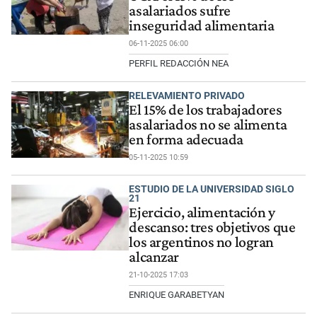
asalariados sufre
inseguridad alimentaria
06-11-2025 06:00
PERFIL REDACCIÓN NEA
RELEVAMIENTO PRIVADO
El 15% de los trabajadores
asalariados no se alimenta
en forma adecuada
05-11-2025 10:59
ESTUDIO DE LA UNIVERSIDAD SIGLO
21
Ejercicio, alimentación y
descanso: tres objetivos que
los argentinos no logran
alcanzar
21-10-2025 17:03
ENRIQUE GARABETYAN