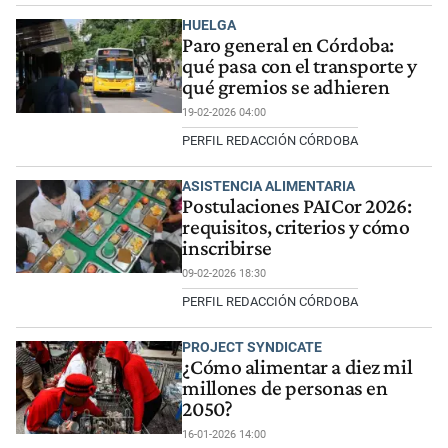
HUELGA
Paro general en Córdoba:
qué pasa con el transporte y
qué gremios se adhieren
19-02-2026 04:00
PERFIL REDACCIÓN CÓRDOBA
ASISTENCIA ALIMENTARIA
Postulaciones PAICor 2026:
requisitos, criterios y cómo
inscribirse
09-02-2026 18:30
PERFIL REDACCIÓN CÓRDOBA
PROJECT SYNDICATE
¿Cómo alimentar a diez mil
millones de personas en
2050?
16-01-2026 14:00