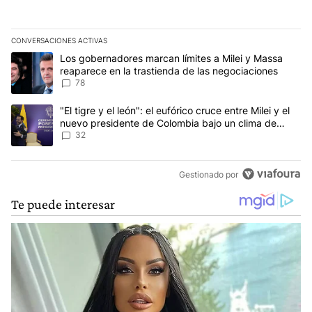
CONVERSACIONES ACTIVAS
Este listado muestra los artículos con más comentarios en los últim
Un artículo de tendencia con el título "Los gobernadores marcan l
Los gobernadores marcan límites a Milei y Massa
reaparece en la trastienda de las negociaciones
78
Un artículo de tendencia con el título ""El tigre y el león": el eu
"El tigre y el león": el eufórico cruce entre Milei y el
nuevo presidente de Colombia bajo un clima de
máxima tensión
32
Gestionado por