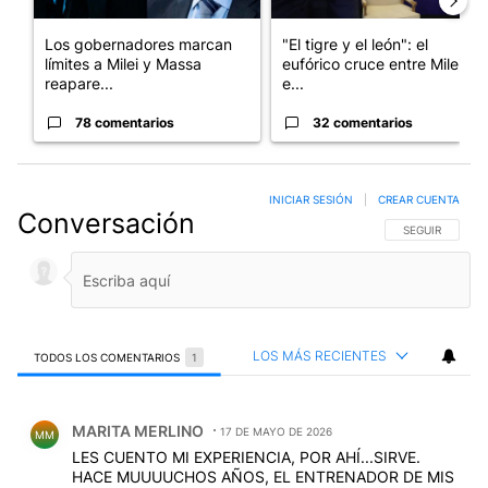
Los gobernadores marcan
"El tigre y el león": el
límites a Milei y Massa
eufórico cruce entre Milei y
reapare...
e...
78 comentarios
32 comentarios
INICIAR SESIÓN
|
CREAR CUENTA
Conversación
SIGA ESTA CO
SEGUIR
LOS MÁS RECIENTES
TODOS LOS COMENTARIOS
1
Todos los comentarios
Comentario de MARITA MERLINO.
MARITA MERLINO
17 DE MAYO DE 2026
MM
LES CUENTO MI EXPERIENCIA, POR AHÍ...SIRVE.
HACE MUUUUCHOS AÑOS, EL ENTRENADOR DE MIS