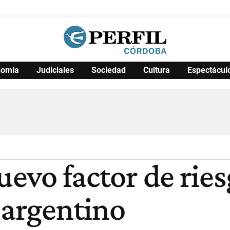
nomía
Judiciales
Sociedad
Cultura
Espectácul
Política
Pymes
Salud
Internacional
Clima
Deportes
Business
Noticias
Caras
uevo factor de rie
 argentino