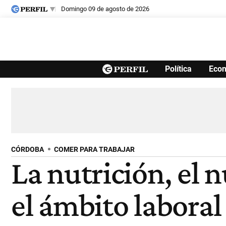
domingo 09 de agosto de 2026
Últimas noticias
Política
Eco
Inicio
Ahora
Opinión
Cultura
Arte
Educación
Videos
Córdoba
Reperfilar
Diario del Juicio
CÓRDOBA
COMER PARA TRABAJAR
La nutrición, el n
el ámbito laboral