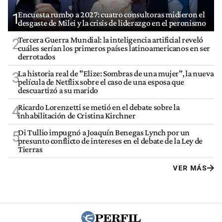
Encuesta rumbo a 2027: cuatro consultoras midieron el
1
desgaste de Milei y la crisis de liderazgo en el peronismo
Tercera Guerra Mundial: la inteligencia artificial reveló
2
cuáles serían los primeros países latinoamericanos en ser
derrotados
La historia real de "Elize: Sombras de una mujer", la nueva
3
película de Netflix sobre el caso de una esposa que
descuartizó a su marido
Ricardo Lorenzetti se metió en el debate sobre la
4
inhabilitación de Cristina Kirchner
Di Tullio impugnó a Joaquín Benegas Lynch por un
5
presunto conflicto de intereses en el debate de la Ley de
Tierras
VER MÁS