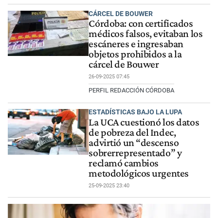
CÁRCEL DE BOUWER
Córdoba: con certificados
médicos falsos, evitaban los
escáneres e ingresaban
objetos prohibidos a la
cárcel de Bouwer
26-09-2025 07:45
PERFIL REDACCIÓN CÓRDOBA
ESTADÍSTICAS BAJO LA LUPA
La UCA cuestionó los datos
de pobreza del Indec,
advirtió un “descenso
sobrerrepresentado” y
reclamó cambios
metodológicos urgentes
25-09-2025 23:40