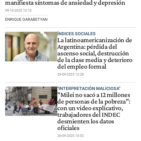
manifiesta síntomas de ansiedad y depresión
09-10-2025 10:10
ENRIQUE GARABETYAN
ÍNDICES SOCIALES
La latinoamericanización de
Argentina: pérdida del
ascenso social, destrucción
de la clase media y deterioro
del empleo formal
29-09-2025 12:28
"INTERPRETACIÓN MALICIOSA"
"Milei no sacó a 12 millones
de personas de la pobreza":
con un video explicativo,
trabajadores del INDEC
desmienten los datos
oficiales
26-09-2025 10:02