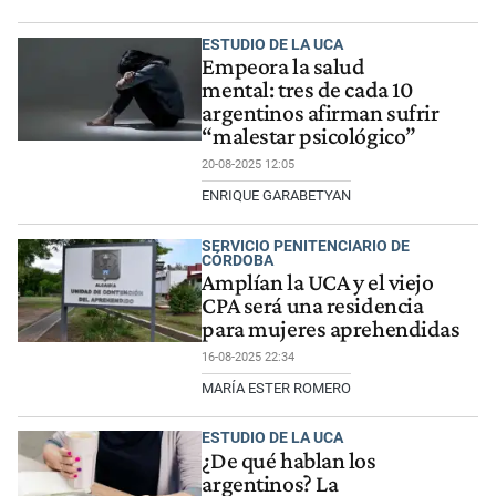
ESTUDIO DE LA UCA
Empeora la salud
mental: tres de cada 10
argentinos afirman sufrir
“malestar psicológico”
20-08-2025 12:05
ENRIQUE GARABETYAN
SERVICIO PENITENCIARIO DE
CÓRDOBA
Amplían la UCA y el viejo
CPA será una residencia
para mujeres aprehendidas
16-08-2025 22:34
MARÍA ESTER ROMERO
ESTUDIO DE LA UCA
¿De qué hablan los
argentinos? La