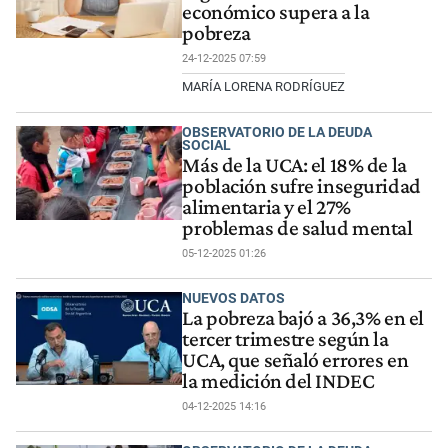
económico supera a la
pobreza
24-12-2025 07:59
MARÍA LORENA RODRÍGUEZ
OBSERVATORIO DE LA DEUDA
SOCIAL
Más de la UCA: el 18% de la
población sufre inseguridad
alimentaria y el 27%
problemas de salud mental
05-12-2025 01:26
NUEVOS DATOS
La pobreza bajó a 36,3% en el
tercer trimestre según la
UCA, que señaló errores en
la medición del INDEC
04-12-2025 14:16