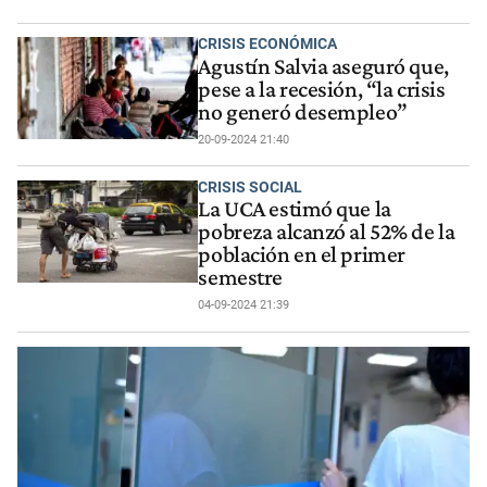
CRISIS ECONÓMICA
Agustín Salvia aseguró que,
pese a la recesión, “la crisis
no generó desempleo”
20-09-2024 21:40
CRISIS SOCIAL
La UCA estimó que la
pobreza alcanzó al 52% de la
población en el primer
semestre
04-09-2024 21:39