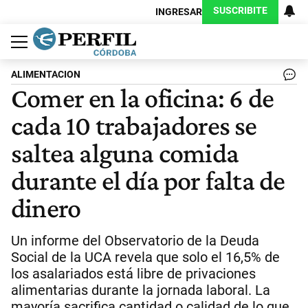
SUSCRIBITE
INGRESAR
Política
Economía
Judiciales
Sociedad
Cultura
Espectáculos
Deportes
Protagonistas
ALIMENTACION
Comer en la oficina: 6 de
cada 10 trabajadores se
saltea alguna comida
durante el día por falta de
dinero
Un informe del Observatorio de la Deuda
Social de la UCA revela que solo el 16,5% de
los asalariados está libre de privaciones
alimentarias durante la jornada laboral. La
mayoría sacrifica cantidad o calidad de lo que