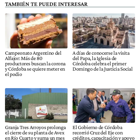
TAMBIÉN TE PUEDE INTERESAR
Campeonato Argentino del
A días de conocerse la visita
Alfajor: Más de 80
del Papa, la Iglesia de
productores buscan la corona
Córdoba celebra el primer
y Córdoba se quiere meter en
Domingo de la Justicia Social
el podio
Granja Tres Arroyos prolonga
El Gobierno de Córdoba
el cierre de su planta de Avex
recorrió Cruz del Eje con
en Río Cuarto y suma un mes
créditos, capacitación y apoyo