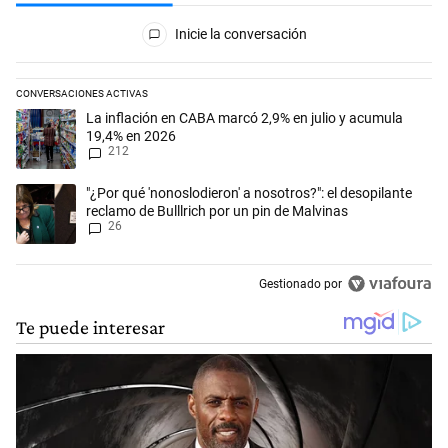
Todos los comentarios
Inicie la conversación
CONVERSACIONES ACTIVAS
Este listado muestra los artículos con más comentarios en los últimos 
Un artículo de tendencia con el título "La inflación en CABA marcó 2,
La inflación en CABA marcó 2,9% en julio y acumula
19,4% en 2026
212
Un artículo de tendencia con el título ""¿Por qué 'nonoslodieron' a noso
"¿Por qué 'nonoslodieron' a nosotros?": el desopilante
reclamo de Bulllrich por un pin de Malvinas
26
Gestionado por