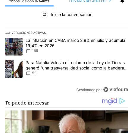
LOS MÁS RECIENTES
TODOS LOS COMENTARIOS
Todos los comentarios
Inicie la conversación
CONVERSACIONES ACTIVAS
Este listado muestra los artículos con más comentarios en los últim
Un artículo de tendencia con el título "La inflación en CABA mar
La inflación en CABA marcó 2,9% en julio y acumula
19,4% en 2026
185
Un artículo de tendencia con el título "Para Natalia Volosin el re
Para Natalia Volosin el reclamo de la Ley de Tierras
generó "una trasversalidad social como la bandera
de Malvinas"
52
Gestionado por