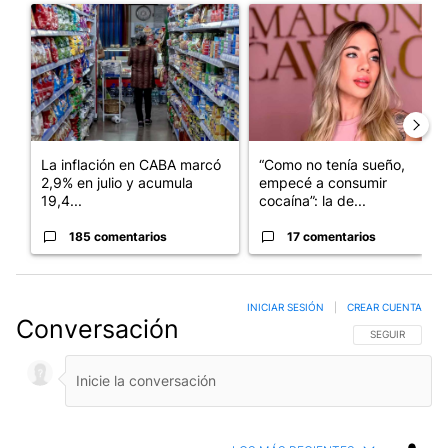
Un artículo de tendencia con el título "La inflación en CABA m
Un artículo de tendencia con e
La inflación en CABA marcó
“Como no tenía sueño,
2,9% en julio y acumula
empecé a consumir
19,4...
cocaína”: la de...
185 comentarios
17 comentarios
INICIAR SESIÓN
|
CREAR CUENTA
Conversación
SIGA ESTA CO
SEGUIR