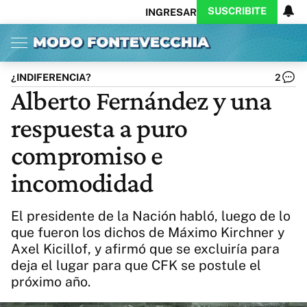
SUSCRIBITE
INGRESAR
Inicio
Ahora
Opinión
Actualidad
Política
Economía
Columnistas
Política
Pymes
Salud
¿INDIFERENCIA?
2
Ciencia
Protagonistas
Tecnología
Alberto Fernández y una
Cultura
Arte
Educación
respuesta a puro
Internacional
Clima
Deportes
CARAS
Exitoina
Turismo
compromiso e
Videos
Córdoba
Reperfilar
incomodidad
Business
Noticias
Caras
Exitoina
Gaming
Vivo
El presidente de la Nación habló, luego de lo
Diario del Juicio
que fueron los dichos de Máximo Kirchner y
Axel Kicillof, y afirmó que se excluiría para
deja el lugar para que CFK se postule el
próximo año.