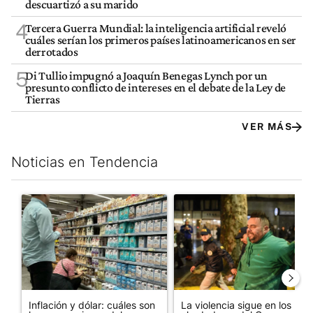
descuartizó a su marido
4
Tercera Guerra Mundial: la inteligencia artificial reveló
cuáles serían los primeros países latinoamericanos en ser
derrotados
5
Di Tullio impugnó a Joaquín Benegas Lynch por un
presunto conflicto de intereses en el debate de la Ley de
Tierras
VER MÁS
Noticias en Tendencia
Este listado muestra los artículos con más comentarios en los últim
Un artículo de tendencia con el título "Inflación y dólar: cuále
Un artículo de tendencia con e
Inflación y dólar: cuáles son
La violencia sigue en los