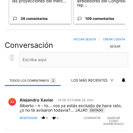
las proyecciones del merc...
alrededores del Congreso:
rep...
39 comentarios
109 comentarios
INICIAR SESIÓN
|
CREAR CUENTA
Conversación
SIGA ESTA CO
SEGUIR
LOS MÁS RECIENTES
TODOS LOS COMENTARIOS
2
Todos los comentarios
Comentario de Alejandro Xavier.
Alejandro Xavier
26 DE OCTUBRE DE 2022
AX
Alberto - n - to... vos ya estás excluido de hace rato,
¿o no te avisaron todavia?... JAJA!!
EDITADO
RESPONDER
0
0
COMPARTIR
MARCAR
COMO
INAPROPIADO