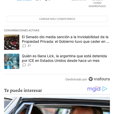
COMO
INAPROPIADO
CARGAR MÁS COMENTARIOS
CONVERSACIONES ACTIVAS
Este listado muestra los artículos con más comentarios en los últim
Un artículo de tendencia con el título "El Senado dio media sanció
El Senado dio media sanción a la Inviolabilidad de la
Propiedad Privada: el Gobierno tuvo que ceder en la
Ley del Manejo del Fuego
41
Un artículo de tendencia con el título "Quién es Iliana Lick, la 
Quién es Iliana Lick, la argentina que está detenida
por ICE en Estados Unidos desde hace un mes
21
Gestionado por