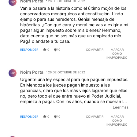
Noim Porta
26 DE OCTUBRE DE 2022
NP
Van a pasara a la historia como el último mojón de los
conservadores monárquicos anticonstitución. Lindo
ejemplo para sus herederos. Genial mensaje de
hipócritas. ¿Con qué cara y moral me vas a exigir a mí
pagar algún impuesto sobre mis bienes? Hermano,
date cuenta que no sos más que un empleado mío.
Pagá o andate a tu casa.
RESPONDER
0
0
COMPARTIR
MARCAR
COMO
INAPROPIADO
Comentario de Noim Porta.
Noim Porta
26 DE OCTUBRE DE 2022
NP
Urgente una ley especial para que paguen impuestos.
En Mendoza los jueces pagan impuesto a las
ganancias, claro que los más viejos lograron que ellos
no, pero todo el que entre nuevo al Poder Judicial,
empieza a pagar. Con los años, cuando se mueran los
vejetes monárquicos anticonstitucionalistas, todos los
Leer mas
jueces pagarán, tal como debe ser en una democracia
RESPONDER
0
0
COMPARTIR
MARCAR
republicana, representativa y federal.
COMO
INAPROPIADO
Comentario de Noim Porta.