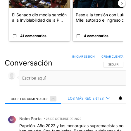
El Senado dio media sanción
Pese a la tensión con Lula,
a la Inviolabilidad de la P...
Milei autorizó el ingreso d...
41 comentarios
4 comentarios
INICIAR SESIÓN
|
CREAR CUENTA
Conversación
SIGA ESTA CO
SEGUIR
LOS MÁS RECIENTES
TODOS LOS COMENTARIOS
31
Todos los comentarios
Comentario de Noim Porta.
Noim Porta
26 DE OCTUBRE DE 2022
NP
Papelón. Año 2022 y las monarquías supremacistas no
han muerto. Son terminales. Renuncien y dejennos de