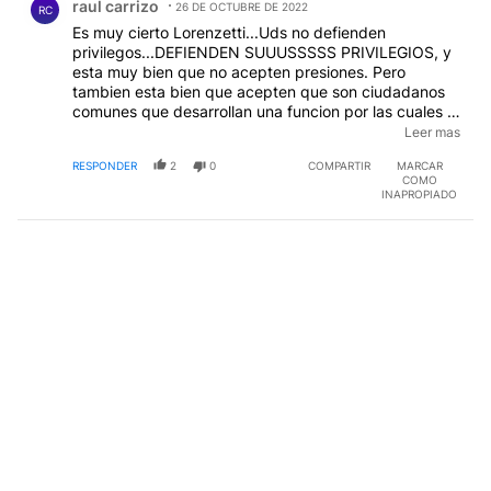
raul carrizo
26 DE OCTUBRE DE 2022
RC
Es muy cierto Lorenzetti...Uds no defienden
privilegos...DEFIENDEN SUUUSSSSS PRIVILEGIOS, y
esta muy bien que no acepten presiones. Pero
tambien esta bien que acepten que son ciudadanos
comunes que desarrollan una funcion por las cuales el
ESTADO...o sea todos los ciudadanos que pagamos
Leer mas
impuesos PAGAMOS SUS SUELDOS.- Son seres
RESPONDER
2
0
COMPARTIR
MARCAR
mortales, no dioses del Olimpo y tampoco tienen la
COMO
verdad revelada, porque muchos de Uds Sr.
INAPROPIADO
Lorenzetti tienen juicios pendientes por la emision de
fallos dudosos.- NO TIENE VERGUENZA.. y no saben
absolutamente nada de lo que es ser una persona
Honorable.....perdieron de vista el juramento que
hicieron cuando les otorgaron el titulo que tan
ampulosamente ostentan.- Son uno de los pilares de
la destruccion de la Argentina en la que vivimos.-