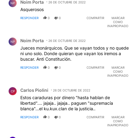
Noim Porta
26 DE OCTUBRE DE 2022
NP
Asquerosos
RESPONDER
0
0
COMPARTIR
MARCAR
COMO
INAPROPIADO
Comentario de Noim Porta.
Noim Porta
26 DE OCTUBRE DE 2022
NP
Jueces monárquicos. Que se vayan todos y no quede
ni uno solo. Donde quieran que vayan los iremos a
buscar. Anti Constitución.
RESPONDER
0
0
COMPARTIR
MARCAR
COMO
INAPROPIADO
Comentario de Carlos Piolini.
Carlos Piolini
26 DE OCTUBRE DE 2022
CP
Estos caraduras por dinero "hasta hablan de
libertad".... jajaja.. jajaja.. paguen "supremacía
blanca"...el ku.kux.clan de la justicia..
RESPONDER
0
0
COMPARTIR
MARCAR
COMO
INAPROPIADO
Comentario de raul carrizo.