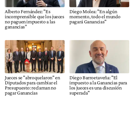
Alberto Fernández: "Es
Diego Molea: "En algún
incomprensible que los jueces
momento, todo el mundo
no paguen impuesto a las
pagará Ganancias"
ganancias”
Jueces se "abroquelaron" en
Diego Barroetaveña: "El
Diputados para cambiar el
impuesto a la Ganancias para
Presupuesto: reclaman no
los jueces es una discusión
pagar Ganancias
superada"