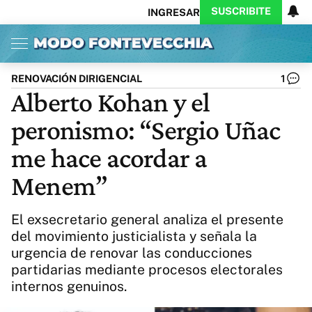
SUSCRIBITE
INGRESAR
Inicio
Ahora
Opinión
Actualidad
Política
Economía
Columnistas
Política
Pymes
Salud
RENOVACIÓN DIRIGENCIAL
1
Ciencia
Protagonistas
Tecnología
Alberto Kohan y el
Cultura
Arte
Educación
peronismo: “Sergio Uñac
Internacional
Clima
Deportes
CARAS
Exitoina
Turismo
me hace acordar a
Videos
Córdoba
Reperfilar
Menem”
Business
Noticias
Caras
Exitoina
Gaming
Vivo
El exsecretario general analiza el presente
Diario del Juicio
del movimiento justicialista y señala la
urgencia de renovar las conducciones
partidarias mediante procesos electorales
internos genuinos.