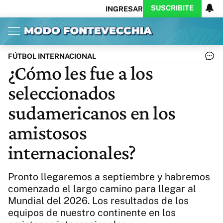
SUSCRIBITE
INGRESAR
Inicio
Ahora
Opinión
Actualidad
Política
Economía
Columnistas
Política
Pymes
Salud
FÚTBOL INTERNACIONAL
Ciencia
Protagonistas
Tecnología
¿Cómo les fue a los
Cultura
Arte
Educación
seleccionados
Internacional
Clima
Deportes
CARAS
Exitoina
Turismo
sudamericanos en los
Videos
Córdoba
Reperfilar
amistosos
Business
Noticias
Caras
internacionales?
Exitoina
Gaming
Vivo
Diario del Juicio
Pronto llegaremos a septiembre y habremos
comenzado el largo camino para llegar al
Mundial del 2026. Los resultados de los
equipos de nuestro continente en los