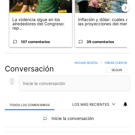
La violencia sigue en los
Inflación y dólar: cuáles son
alrededores del Congreso:
las proyecciones del merc...
rep...
107 comentarios
39 comentarios
INICIAR SESIÓN
|
CREAR CUENTA
Conversación
SIGA ESTA CO
SEGUIR
LOS MÁS RECIENTES
TODOS LOS COMENTARIOS
Todos los comentarios
Inicie la conversación