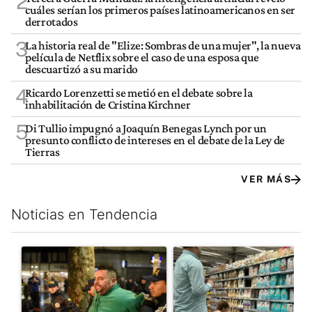
2
cuáles serían los primeros países latinoamericanos en ser
derrotados
3
La historia real de "Elize: Sombras de una mujer", la nueva
película de Netflix sobre el caso de una esposa que
descuartizó a su marido
4
Ricardo Lorenzetti se metió en el debate sobre la
inhabilitación de Cristina Kirchner
5
Di Tullio impugnó a Joaquín Benegas Lynch por un
presunto conflicto de intereses en el debate de la Ley de
Tierras
VER MÁS
Noticias en Tendencia
Este listado muestra los artículos con más comentarios en los últim
Un artículo de tendencia con el título "La violencia sigue en lo
Un artículo de tendencia con e