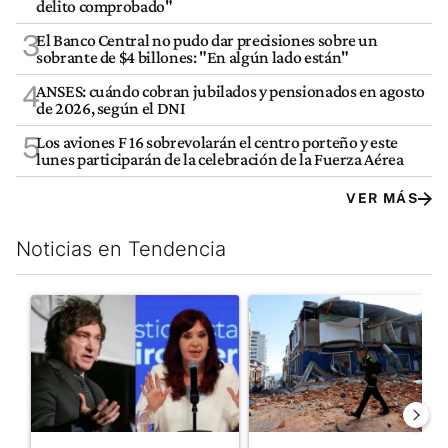
delito comprobado"
3
El Banco Central no pudo dar precisiones sobre un
sobrante de $4 billones: "En algún lado están"
4
ANSES: cuándo cobran jubilados y pensionados en agosto
de 2026, según el DNI
5
Los aviones F 16 sobrevolarán el centro porteño y este
lunes participarán de la celebración de la Fuerza Aérea
VER MÁS
Noticias en Tendencia
Este listado muestra los artículos con más comentarios en los últim
Un artículo de tendencia con el título "Javier Milei celebra la j
Un artículo de tendencia con 