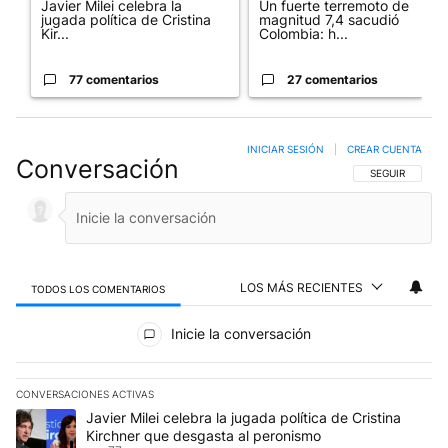
Javier Milei celebra la
Un fuerte terremoto de
jugada política de Cristina
magnitud 7,4 sacudió
Kir...
Colombia: h...
77 comentarios
27 comentarios
INICIAR SESIÓN
|
CREAR CUENTA
Conversación
SIGA ESTA CO
SEGUIR
LOS MÁS RECIENTES
TODOS LOS COMENTARIOS
Todos los comentarios
Inicie la conversación
CONVERSACIONES ACTIVAS
Este listado muestra los artículos con más comentarios en los últim
Un artículo de tendencia con el título "Javier Milei celebra la jug
Javier Milei celebra la jugada política de Cristina
Kirchner que desgasta al peronismo