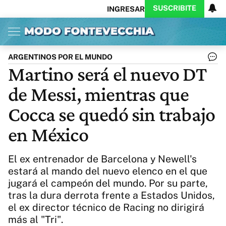
SUSCRIBITE
INGRESAR
Inicio
Ahora
Opinión
Actualidad
Política
Economía
Columnistas
Política
Pymes
Salud
ARGENTINOS POR EL MUNDO
Ciencia
Protagonistas
Tecnología
Martino será el nuevo DT
Cultura
Arte
Educación
de Messi, mientras que
Internacional
Clima
Deportes
CARAS
Exitoina
Turismo
Cocca se quedó sin trabajo
Videos
Córdoba
Reperfilar
en México
Business
Noticias
Caras
Exitoina
Gaming
Vivo
El ex entrenador de Barcelona y Newell's
Diario del Juicio
estará al mando del nuevo elenco en el que
jugará el campeón del mundo. Por su parte,
tras la dura derrota frente a Estados Unidos,
el ex director técnico de Racing no dirigirá
más al "Tri".