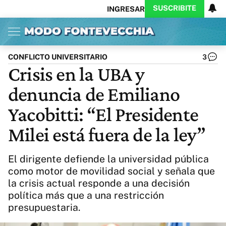
SUSCRIBITE
INGRESAR
Inicio
Ahora
Opinión
Actualidad
Política
Economía
Columnistas
Política
Pymes
Salud
CONFLICTO UNIVERSITARIO
3
Ciencia
Protagonistas
Tecnología
Crisis en la UBA y
Cultura
Arte
Educación
denuncia de Emiliano
Internacional
Clima
Deportes
CARAS
Exitoina
Turismo
Yacobitti: “El Presidente
Videos
Córdoba
Reperfilar
Milei está fuera de la ley”
Business
Noticias
Caras
Exitoina
Gaming
Vivo
El dirigente defiende la universidad pública
Diario del Juicio
como motor de movilidad social y señala que
la crisis actual responde a una decisión
política más que a una restricción
presupuestaria.