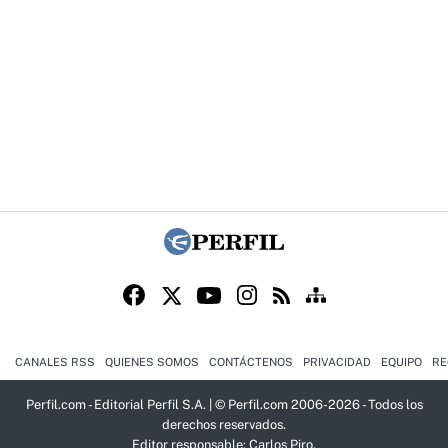
CANALES RSS
QUIENES SOMOS
CONTÁCTENOS
PRIVACIDAD
EQUIPO
RE
Perfil.com - Editorial Perfil S.A.
| © Perfil.com 2006-2026 - Todos los
derechos reservados.
Editor responsable: Carlos Piro.