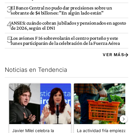
3
El Banco Central no pudo dar precisiones sobre un
sobrante de $4 billones: "En algún lado están"
4
ANSES: cuándo cobran jubilados y pensionados en agosto
de 2026, según el DNI
5
Los aviones F 16 sobrevolarán el centro porteño y este
lunes participarán de la celebración de la Fuerza Aérea
VER MÁS
Noticias en Tendencia
Este listado muestra los artículos con más comentarios en los últim
Un artículo de tendencia con el título "Javier Milei celebra la 
Un artículo de tendencia con e
Javier Milei celebra la
La actividad fría empieza a