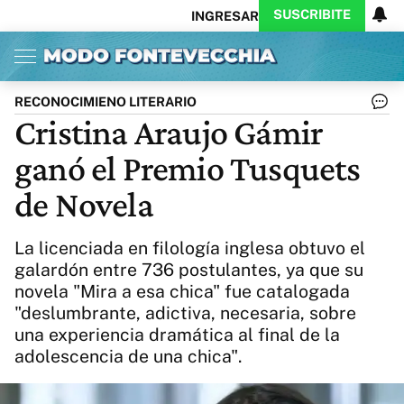
SUSCRIBITE
INGRESAR
Inicio
Ahora
Opinión
Actualidad
Política
Economía
Columnistas
Política
Pymes
Salud
RECONOCIMIENO LITERARIO
Ciencia
Protagonistas
Tecnología
Cristina Araujo Gámir
Cultura
Arte
Educación
ganó el Premio Tusquets
Internacional
Clima
Deportes
CARAS
Exitoina
Turismo
de Novela
Videos
Córdoba
Reperfilar
Business
Noticias
Caras
La licenciada en filología inglesa obtuvo el
Exitoina
Gaming
Vivo
galardón entre 736 postulantes, ya que su
novela "Mira a esa chica" fue catalogada
Diario del Juicio
"deslumbrante, adictiva, necesaria, sobre
una experiencia dramática al final de la
adolescencia de una chica".