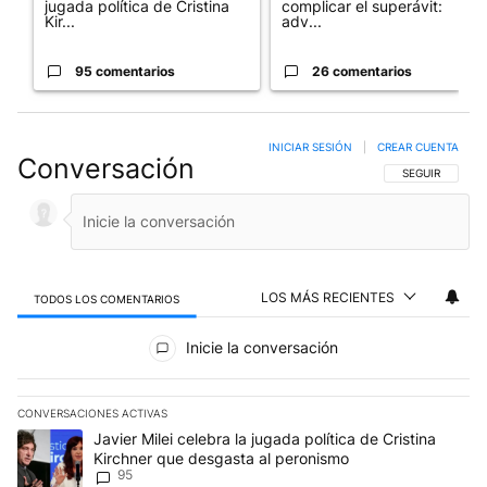
jugada política de Cristina
complicar el superávit:
Kir...
adv...
95 comentarios
26 comentarios
INICIAR SESIÓN
|
CREAR CUENTA
Conversación
SIGA ESTA CO
SEGUIR
LOS MÁS RECIENTES
TODOS LOS COMENTARIOS
Todos los comentarios
Inicie la conversación
CONVERSACIONES ACTIVAS
Este listado muestra los artículos con más comentarios en los últim
Un artículo de tendencia con el título "Javier Milei celebra la jug
Javier Milei celebra la jugada política de Cristina
Kirchner que desgasta al peronismo
95