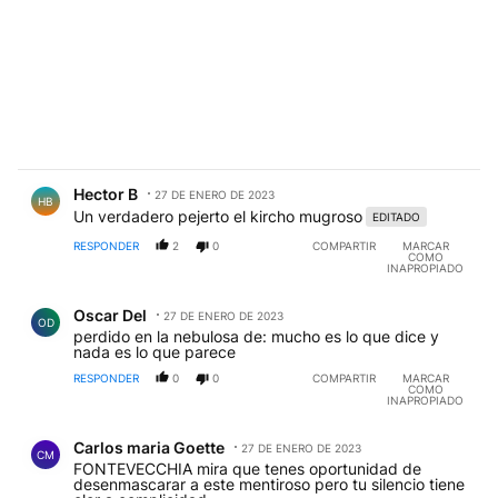
Comentario de Hector B.
Hector B
27 DE ENERO DE 2023
HB
Un verdadero pejerto el kircho mugroso
EDITADO
RESPONDER
2
0
COMPARTIR
MARCAR
COMO
INAPROPIADO
Comentario de Oscar Del.
Oscar Del
27 DE ENERO DE 2023
OD
perdido en la nebulosa de: mucho es lo que dice y
nada es lo que parece
RESPONDER
0
0
COMPARTIR
MARCAR
COMO
INAPROPIADO
Comentario de Carlos maria Goette.
Carlos maria Goette
27 DE ENERO DE 2023
CM
FONTEVECCHIA mira que tenes oportunidad de
desenmascarar a este mentiroso pero tu silencio tiene