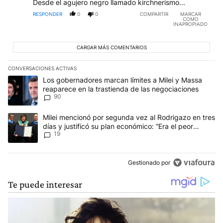
Desde el agujero negro llamado kirchnerismo...
RESPONDER
0
0
COMPARTIR
MARCAR
COMO
INAPROPIADO
CARGAR MÁS COMENTARIOS
CONVERSACIONES ACTIVAS
Este listado muestra los artículos con más comentarios en los últim
Un artículo de tendencia con el título "Los gobernadores marcan l
Los gobernadores marcan límites a Milei y Massa
reaparece en la trastienda de las negociaciones
90
Un artículo de tendencia con el título "Milei mencionó por segunda
Milei mencionó por segunda vez al Rodrigazo en tres
días y justificó su plan económico: “Era el peor
19
escenario posible”
Gestionado por