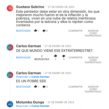
Comentario de Gustavo Sobrino.
Gustavo Sobrino
27 DE ENERO DE 2023
GS
Este perdedor debe estar en otra dimensión, los que
mejoraron mucho fueron el de la inflación y la
pobreza, viven en una nube de relatos mentirosos
inventados por la ladrona y ellos lo repiten como
corderos
RESPONDER
1
0
COMPARTIR
MARCAR
COMO
INAPROPIADO
Comentario de Carlos German.
Carlos German
27 DE ENERO DE 2023
CG
DE QUE MUNDO VIENE ESE EXTRATERRESTRE?.
2
RESPONDER
COMPARTIR
MARCAR
RESPUESTAS
2
0
COMO
INAPROPIADO
Respuesta de Carlos German.
Carlos German
27 DE ENERO DE 2023
CG
Responder a
Carlos German
ES UN POBRE SER.
RESPONDER
1
0
COMPARTIR
MARCAR
COMO
INAPROPIADO
Respuesta de Motumbo Dunga.
Motumbo Dunga
27 DE ENERO DE 2023
MD
Responder a
Carlos German