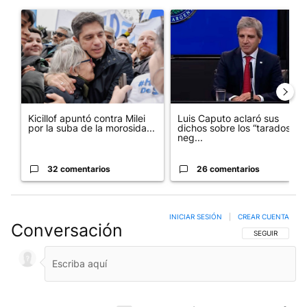
Un artículo de tendencia con el título "Kicillof apuntó contra Mil
Un artículo de tendencia con e
Kicillof apuntó contra Milei
Luis Caputo aclaró sus
por la suba de la morosida...
dichos sobre los “tarados” y
neg...
32 comentarios
26 comentarios
INICIAR SESIÓN
|
CREAR CUENTA
Conversación
SIGA ESTA CO
SEGUIR