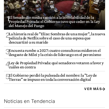
1
El Senado dio media sanción a la Inviolabilidad de la
Propiedad Privada: el Gobierno tuvo que ceder en la Ley
del Manejo del Fuego
2
La historia real de "Elize: Sombras de una mujer", la nueva
película de Netflix sobre el caso de una esposa que
descuartizó a su marido
3
Encuesta rumbo a 2027: cuatro consultoras midieron el
desgaste de Milei y la crisis de liderazgo en el peronismo
4
Ley de Propiedad Privada: qué senadores votaron a favor y
cuáles en contra
5
El Gobierno perdió la pulseada del nombre: la "Ley de
Tierras" se impuso en toda la conversación digital
VER MÁS
Noticias en Tendencia
Este listado muestra los artículos con más comentarios en los últim