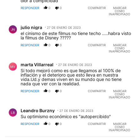
olor a complicidad
RESPONDER
0
0
COMPARTIR
MARCAR
COMO
INAPROPIADO
Comentario de julio nigra.
julio nigra
27 DE ENERO DE 2023
JN
el cinismo de este filmus no tiene techo .....habra visto
la filmus de Disney ?????
RESPONDER
0
0
COMPARTIR
MARCAR
COMO
INAPROPIADO
Comentario de marta Villarreal.
marta Villarreal
27 DE ENERO DE 2023
MV
Si todo mejoró como es que llegamos al 100% de
inflación y el deterioro que esto lleva en nuestra
vida.Ud.y demas viven en su mundo que no tiene
nada que ver con la realidad.
RESPONDER
0
0
COMPARTIR
MARCAR
COMO
INAPROPIADO
Comentario de Leandro Burzny.
Leandro Burzny
27 DE ENERO DE 2023
LB
Su optimismo económico es "autopercibido"
RESPONDER
0
0
COMPARTIR
MARCAR
COMO
INAPROPIADO