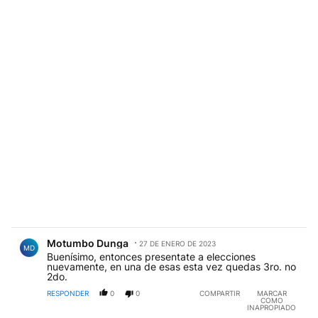
Comentario de Motumbo Dunga.
Motumbo Dunga
27 DE ENERO DE 2023
MD
Buenísimo, entonces presentate a elecciones
nuevamente, en una de esas esta vez quedas 3ro. no
2do.
RESPONDER
0
0
COMPARTIR
MARCAR
COMO
INAPROPIADO