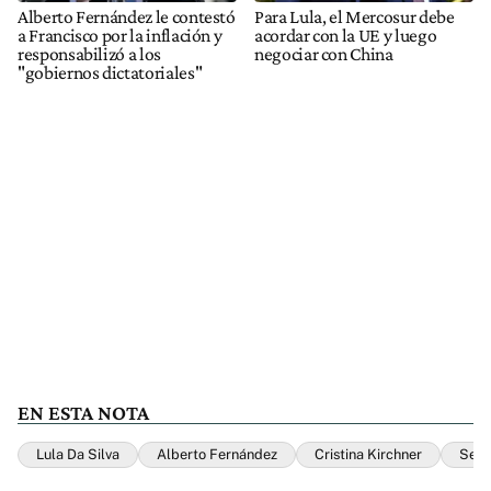
Alberto Fernández le contestó
Para Lula, el Mercosur debe
a Francisco por la inflación y
acordar con la UE y luego
responsabilizó a los
negociar con China
"gobiernos dictatoriales"
EN ESTA NOTA
Lula Da Silva
Alberto Fernández
Cristina Kirchner
Serg