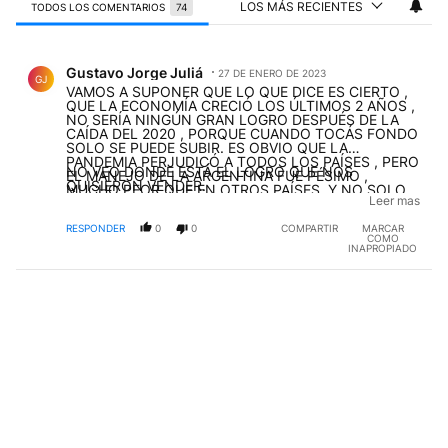
LOS MÁS RECIENTES
TODOS LOS COMENTARIOS
74
Todos los comentarios
Comentario de Gustavo Jorge Juliá.
Gustavo Jorge Juliá
27 DE ENERO DE 2023
GJ
VAMOS A SUPONER QUE LO QUE DICE ES CIERTO ,
QUE LA ECONOMÍA CRECIÓ LOS ÚLTIMOS 2 AÑOS ,
NO SERÍA NINGÚN GRAN LOGRO DESPUÉS DE LA
CAÍDA DEL 2020 , PORQUE CUANDO TOCÁS FONDO
SOLO SE PUEDE SUBIR. ES OBVIO QUE LA
PANDEMIA PERJUDICÓ A TODOS LOS PAÍSES , PERO
NO VEO DONDE ESTÁ EL LOGRO QUE NOS
EL MANEJO DE LA ARGENTINA FUE PÉSIMO ,
QUISIERON VENDER.
MUCHO PEOR QUE EN OTROS PAÍSES. Y NO SOLO
Leer mas
DESDE LO ECONÓMICO , DESDE LO SANITARIO
TAMBIÉN FUE UN FRACASO , PORQUE HUBO
RESPONDER
0
0
COMPARTIR
MARCAR
MUCHAS MAS MUERTES DE LAS QUE
COMO
CORRESPONDÍAN , SEGÚN LA CANTIDAD DE
INAPROPIADO
MUERTES EN EL MUNDO Y LA DENSIDAD
POBLACIONAL. TENIENDO EN CUENTA UNA
POBLACIÓN MUNDIAL DE 7.900 MILLONES Y QUE
HASTA AHORA HUBO 6.350.000 FALLECIDOS EN EL
MUNDO , PARA LA ARGENTINA SE DEBERÍAN HABER
ESPERADO UNOS 40.000 FALLECIDOS ( TENIENDO
EN CUENTA UNA POBLACIÓN DE 48 MILLONES ) , Y
HUBO MAS DE 130.000