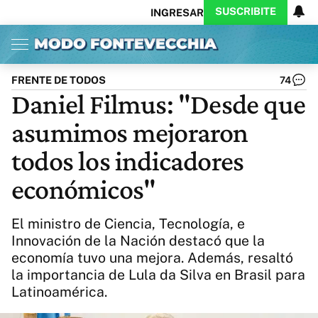
SUSCRIBITE
INGRESAR
Inicio
Ahora
Opinión
Actualidad
Política
Economía
Columnistas
Política
Pymes
Salud
FRENTE DE TODOS
74
Ciencia
Protagonistas
Tecnología
Daniel Filmus: "Desde que
Cultura
Arte
Educación
asumimos mejoraron
Internacional
Clima
Deportes
CARAS
Exitoina
Turismo
todos los indicadores
Videos
Córdoba
Reperfilar
económicos"
Business
Noticias
Caras
Exitoina
Gaming
Vivo
El ministro de Ciencia, Tecnología, e
Diario del Juicio
Innovación de la Nación destacó que la
economía tuvo una mejora. Además, resaltó
la importancia de Lula da Silva en Brasil para
Latinoamérica.