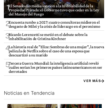
1
El Senado dio media sanción a la Inviolabilidad de la
Propiedad Privada: el Gobierno tuvo que ceder en la Ley
del Manejo del Fuego
2
Encuesta rumbo a 2027: cuatro consultoras midieron el
desgaste de Milei y la crisis de liderazgo en el peronismo
3
Ricardo Lorenzetti se metió en el debate sobre la
inhabilitación de Cristina Kirchner
4
La historia real de "Elize: Sombras de una mujer", la nueva
película de Netflix sobre el caso de una esposa que
descuartizó a su marido
5
Tercera Guerra Mundial: la inteligencia artificial reveló
cuáles serían los primeros países latinoamericanos en ser
derrotados
VER MÁS
Noticias en Tendencia
Este listado muestra los artículos con más comentarios en los últim
Un artículo de tendencia con el título "El Senado dio media san
Un artículo de tendencia con e