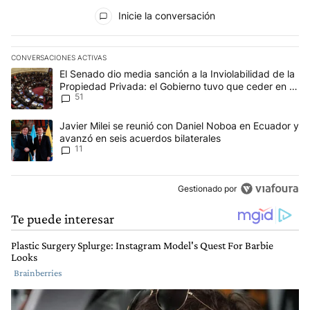
Todos los comentarios
Inicie la conversación
CONVERSACIONES ACTIVAS
Este listado muestra los artículos con más comentarios en los últim
Un artículo de tendencia con el título "El Senado dio media sanció
El Senado dio media sanción a la Inviolabilidad de la
Propiedad Privada: el Gobierno tuvo que ceder en la
51
Ley del Manejo del Fuego
Un artículo de tendencia con el título "Javier Milei se reunió con
Javier Milei se reunió con Daniel Noboa en Ecuador y
avanzó en seis acuerdos bilaterales
11
Gestionado por