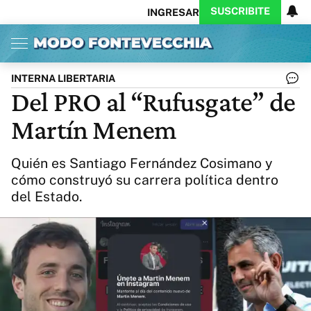
SUSCRIBITE
INGRESAR
Inicio
Ahora
Opinión
Actualidad
Política
Economía
Columnistas
Política
Pymes
Salud
INTERNA LIBERTARIA
Ciencia
Protagonistas
Tecnología
Del PRO al “Rufusgate” de
Cultura
Arte
Educación
Martín Menem
Internacional
Clima
Deportes
CARAS
Exitoina
Turismo
Quién es Santiago Fernández Cosimano y
Videos
Córdoba
Reperfilar
cómo construyó su carrera política dentro
Business
Noticias
Caras
del Estado.
Exitoina
Gaming
Vivo
Diario del Juicio