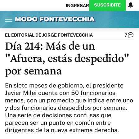
SUSCRIBITE
INGRESAR
Inicio
Ahora
Opinión
Actualidad
Política
Economía
Columnistas
Política
Pymes
Salud
EL EDITORIAL DE JORGE FONTEVECCHIA
7
Ciencia
Protagonistas
Tecnología
Día 214: Más de un
Cultura
Arte
Educación
"Afuera, estás despedido"
Internacional
Clima
Deportes
CARAS
Exitoina
Turismo
por semana
Videos
Córdoba
Reperfilar
Business
Noticias
Caras
En siete meses de gobierno, el presidente
Exitoina
Gaming
Vivo
Javier Milei cuenta con 50 funcionarios
menos, con un promedio que indica entre uno
Diario del Juicio
y dos funcionarios despedidos por semana.
Una serie de decisiones confusas que
parecen ser un punto en común entre
dirigentes de la nueva extrema derecha.