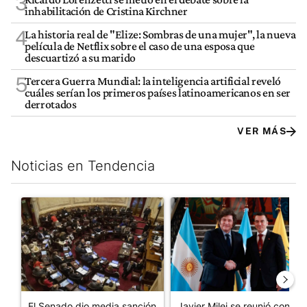
3
inhabilitación de Cristina Kirchner
4
La historia real de "Elize: Sombras de una mujer", la nueva
película de Netflix sobre el caso de una esposa que
descuartizó a su marido
5
Tercera Guerra Mundial: la inteligencia artificial reveló
cuáles serían los primeros países latinoamericanos en ser
derrotados
VER MÁS
Noticias en Tendencia
Este listado muestra los artículos con más comentarios en los últim
Un artículo de tendencia con el título "El Senado dio media san
Un artículo de tendencia con e
El Senado dio media sanción
Javier Milei se reunió con